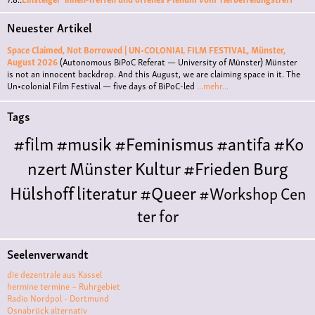
Neuester Artikel
Space Claimed, Not Borrowed | UN•COLONIAL FILM FESTIVAL, Münster,
August 2026
(Autonomous BiPoC Referat — University of Münster)
Münster
is not an innocent backdrop. And this August, we are claiming space in it. The
Un•colonial Film Festival — five days of BiPoC-led
...mehr...
Tags
#film
#musik
#Feminismus
#antifa
#Ko
nzert
Münster
Kultur
#Frieden
Burg
Hülshoff
literatur
#Queer
#Workshop
Cen
ter for
Literature
Polyamorie
Polytreff
#live
Konzert
Seelenverwandt
Polyamorietreff
Ethische Nicht-
die dezentrale aus Kassel
Monogamie
CNM
#jazz
#vortrag
antifa
femin
hermine termine – Ruhrgebiet
Radio Nordpol - Dortmund
ismus
kunst
antisemitismus
Musik
#cubakult
Osnabrück alternativ