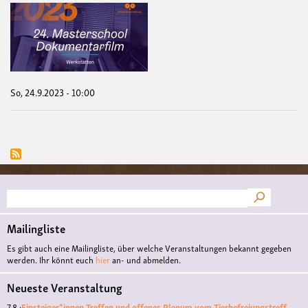
24.
Mas
Dok
So, 24.9.2023 - 10:00
Suche
Mailingliste
Es gibt auch eine Mailingliste, über welche Veranstaltungen bekannt gegeben
werden. Ihr könnt euch
hier
an- und abmelden.
Neueste Veranstaltung
7.8.:
Einsteiger*innen-Treffen und offenes Plenum vom Tierbefreiungstreff