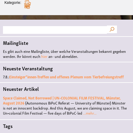
Kategorie
Suche
Mailingliste
Es gibt auch eine Mailingliste, über welche Veranstaltungen bekannt gegeben
werden. Ihr könnt euch
hier
an- und abmelden.
Neueste Veranstaltung
7.8.:
Einsteiger*innen-Treffen und offenes Plenum vom Tierbefreiungstreff
Neuester Artikel
Space Claimed, Not Borrowed | UN•COLONIAL FILM FESTIVAL, Münster,
August 2026
(Autonomous BiPoC Referat — University of Münster)
Münster
is not an innocent backdrop. And this August, we are claiming space in it. The
Un•colonial Film Festival — five days of BiPoC-led
...mehr...
Tags