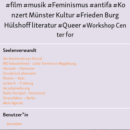
#film
#musik
#Feminismus
#antifa
#Ko
nzert
Münster
Kultur
#Frieden
Burg
Hülshoff
literatur
#Queer
#Workshop
Cen
ter for
Literature
Polyamorie
Polytreff
#live
Konzert
Seelenverwandt
Polyamorietreff
Ethische Nicht-
die dezentrale aus Kassel
Monogamie
CNM
#jazz
#vortrag
antifa
femin
MD linksdrehend - Linke Termine in Magdeburg
rAuszeit – Hannover
ismus
kunst
antisemitismus
Musik
#cubakult
Osnabrück alternativ
Plotter – Köln
ur
DFG-
tacker.fr – Freiburg
VK
queer
#Demo
#Theater
Friedenskooperati
de.indymedia.org
Radio Nordpol - Dortmund
ve
#film #kino #filmwerkstatt
Stressfaktor – Berlin
Aktie Agenda
#filmclub
#Münster
#BLACKBOX
punk
#kino
Benutzer*in
#menschenrechte
#film #kino #kultur
Anmelden
#muenster