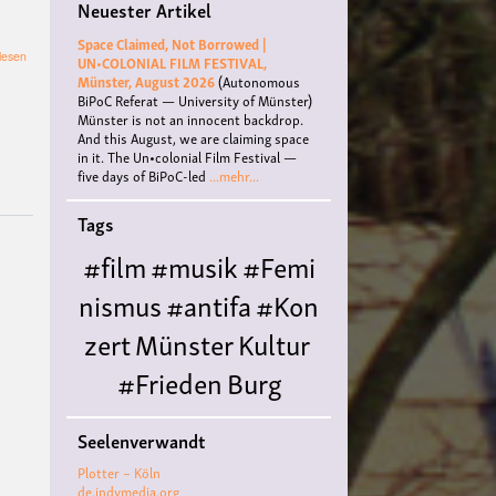
Neuester Artikel
Space Claimed, Not Borrowed |
über
lesen
UN•COLONIAL FILM FESTIVAL,
NACHHALTIGER
Münster, August 2026
(Autonomous
BUCHCLUB
BiPoC Referat — University of Münster)
-
Münster is not an innocent backdrop.
Erstes
And this August, we are claiming space
Treffen
in it. The Un•colonial Film Festival —
five days of BiPoC-led
...mehr...
Tags
#film
#musik
#Femi
nismus
#antifa
#Kon
zert
Münster
Kultur
#Frieden
Burg
Hülshoff
literatur
#
Seelenverwandt
Queer
#Workshop
Ce
Plotter – Köln
nter for
de.indymedia.org