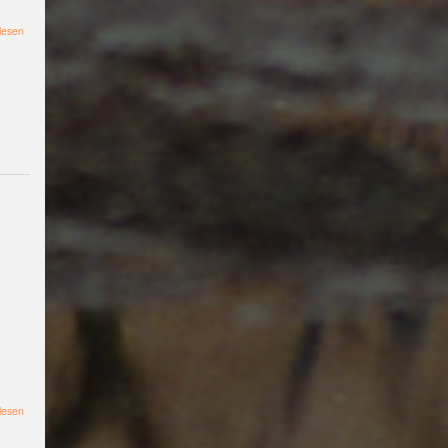
Empowerment
Kapitalis
mus
lesbisch
Workshop
#
über
lesen
Müssen
b-
wir
diese
side
#widerstand
#Paläst
Zustände
ina
#Film
gegen
ihre
#Diskussion
#Ukraine
Na
Barbarisierung
verteidigen?
chhaltigkeit
#Stricken
#Häkelnfetzt
#Nevernotknitting
#Krie
g
pax
christi
Party
#klimakrise
Geflüchtete
Klima
Widers
tand
#fridaysforfuture
#
aktivismus
#Impro
tierbe
freiungstreff
#freieszene
über
lesen
#FilmwerkstattMuenster
Lesekreis
Materialistische