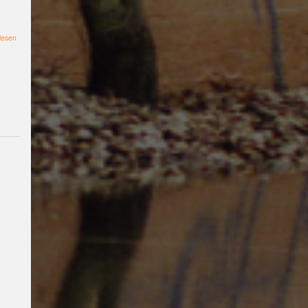
Burg
Diskussion
pien
über
kabache
demo
#queer
lesen
FLINTA*-
#kino
Room
am
#lgbti
Vortrag
Hansa
9.
12
Deutsche
August
2022
Friedensgesellschaft -
Vereinigte
KriegsdienstgegnerInnen
#pienkabache
Film
Fried
en
Flucht
rassismus
#Bild
ung
#nachhaltigkeit
#Kul
tur
#
Lesung
Krieg
#Baracke
#
politik
#Kammerchor
#an
tirassismus
#hoerspiel
#