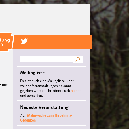
Suche
Mailingliste
Es gibt auch eine Mailingliste, über
n uns
welche Veranstaltungen bekannt
gegeben werden. Ihr könnt euch
hier
an-
und abmelden.
Neueste Veranstaltung
7.8.:
Mahnwache zum Hiroshima-
Gedenken