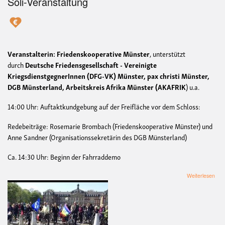
Soli-Veranstaltung
Veranstalterin: Friedenskooperative Münster
, unterstützt
durch
Deutsche Friedensgesellschaft - Vereinigte
KriegsdienstgegnerInnen (DFG-VK) Münster, pax christi Münster,
DGB Münsterland, Arbeitskreis Afrika Münster (AKAFRIK
) u.a.
14:00 Uhr: Auftaktkundgebung auf der Freifläche vor dem Schloss:
Redebeiträge: Rosemarie Brombach (Friedenskooperative Münster) und
Anne Sandner (Organisationssekretärin des DGB Münsterland)
Ca. 14:30 Uhr: Beginn der Fahrraddemo
übe
Weiterlesen
OS
„Fü
Frie
Abr
und