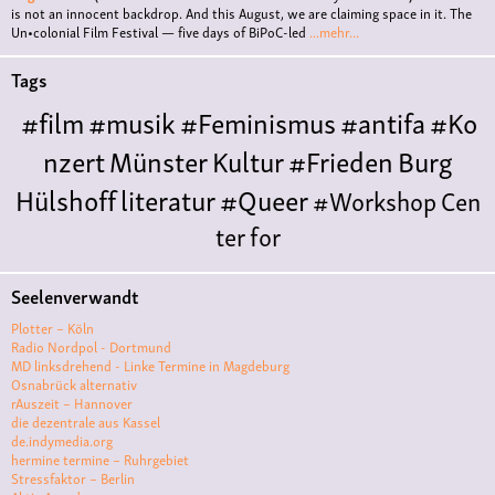
is not an innocent backdrop. And this August, we are claiming space in it. The
Un•colonial Film Festival — five days of BiPoC-led
...mehr...
Tags
#film
#musik
#Feminismus
#antifa
#Ko
nzert
Münster
Kultur
#Frieden
Burg
Hülshoff
literatur
#Queer
#Workshop
Cen
ter for
Literature
Polyamorie
Polytreff
#live
Konzert
Seelenverwandt
Polyamorietreff
Ethische Nicht-
Plotter – Köln
Monogamie
CNM
#jazz
#vortrag
antifa
femin
Radio Nordpol - Dortmund
MD linksdrehend - Linke Termine in Magdeburg
ismus
kunst
antisemitismus
Musik
#cubakult
Osnabrück alternativ
rAuszeit – Hannover
ur
DFG-
die dezentrale aus Kassel
VK
queer
#Demo
#Theater
Friedenskooperati
de.indymedia.org
hermine termine – Ruhrgebiet
ve
#film #kino #filmwerkstatt
Stressfaktor – Berlin