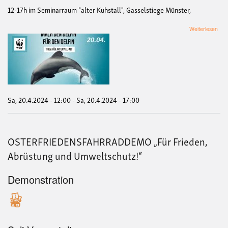
12-17h im Seminarraum "alter Kuhstall", Gasselstiege Münster,
übe
Weiterlesen
Ein
Yog
Tag
für
den
WW
Sa, 20.4.2024 - 12:00
-
Sa, 20.4.2024 - 17:00
OSTERFRIEDENSFAHRRADDEMO „Für Frieden,
Abrüstung und Umweltschutz!“
Demonstration