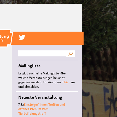
Suche
Mailingliste
Es gibt auch eine Mailingliste, über
welche Veranstaltungen bekannt
gegeben werden. Ihr könnt euch
hier
an-
und abmelden.
Neueste Veranstaltung
7.8.:
Einsteiger*innen-Treffen und
offenes Plenum vom
Tierbefreiungstreff