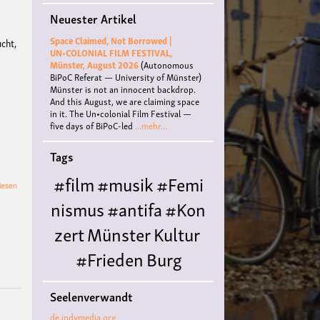
Neuester Artikel
Space Claimed, Not Borrowed |
ucht,
UN•COLONIAL FILM FESTIVAL,
Münster, August 2026
(Autonomous
BiPoC Referat — University of Münster)
Münster is not an innocent backdrop.
And this August, we are claiming space
in it. The Un•colonial Film Festival —
five days of BiPoC-led
...mehr...
Tags
#film
#musik
#Femi
über
lesen
¡Ya
nismus
#antifa
#Kon
Basta!
-
zert
Münster
Kultur
Es
reicht!
#Frieden
Burg
Hülshoff
literatur
#
Seelenverwandt
Queer
#Workshop
Ce
de.indymedia.org