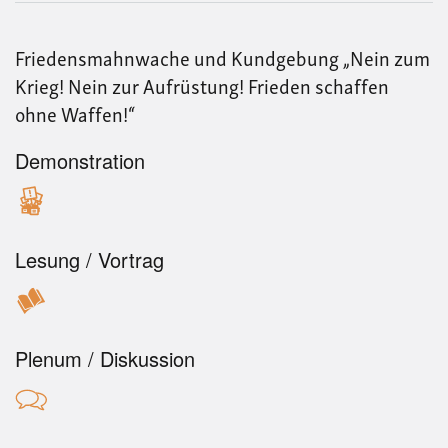
zum
Krie
Nei
Friedensmahnwache und Kundgebung „Nein zum
zur
Aufr
Krieg! Nein zur Aufrüstung! Frieden schaffen
Fri
ohne Waffen!“
scha
ohn
Waf
Demonstration
Lesung / Vortrag
Plenum / Diskussion