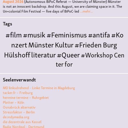
August 2026
(Autonomous BiPoC Referat — University of Münster)
Münster
is not an innocent backdrop. And this August, we are claiming space in it. The
Un•colonial Film Festival — five days of BiPoC-led
...mehr...
Tags
#film
#musik
#Feminismus
#antifa
#Ko
nzert
Münster
Kultur
#Frieden
Burg
Hülshoff
literatur
#Queer
#Workshop
Cen
ter for
Literature
Polyamorie
Polytreff
#live
Konzert
Seelenverwandt
Polyamorietreff
Ethische Nicht-
MD linksdrehend - Linke Termine in Magdeburg
Monogamie
CNM
#jazz
#vortrag
antifa
femin
tacker.fr – Freiburg
hermine termine – Ruhrgebiet
ismus
kunst
antisemitismus
Musik
#cubakult
Plotter – Köln
Osnabrück alternativ
ur
DFG-
Stressfaktor – Berlin
VK
queer
#Demo
#Theater
Friedenskooperati
de.indymedia.org
die dezentrale aus Kassel
ve
#film #kino #filmwerkstatt
Radio Nordpol - Dortmund