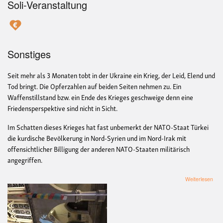
Soli-Veranstaltung
Sonstiges
Seit mehr als 3 Monaten tobt in der Ukraine ein Krieg, der Leid, Elend und
Tod bringt. Die Opferzahlen auf beiden Seiten nehmen zu. Ein
Waffenstillstand bzw. ein Ende des Krieges geschweige denn eine
Friedensperspektive sind nicht in Sicht.
Im Schatten dieses Krieges hat fast unbemerkt der NATO-Staat Türkei
die kurdische Bevölkerung in Nord-Syrien und im Nord-Irak mit
offensichtlicher Billigung der anderen NATO-Staaten militärisch
angegriffen.
übe
Weiterlesen
Fri
und
Kun
„Ne
zum