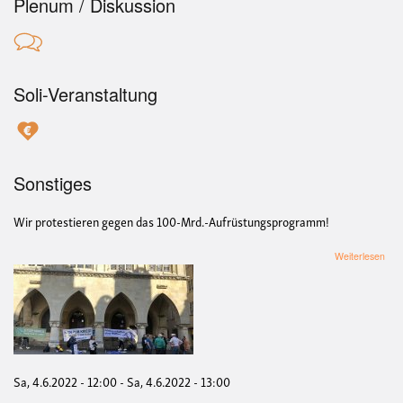
Plenum / Diskussion
Soli-Veranstaltung
Sonstiges
Wir protestieren gegen das 100-Mrd.-Aufrüstungsprogramm!
übe
Weiterlesen
Prot
geg
das
100
Mrd
Auf
-
Fri
Sa, 4.6.2022 - 12:00
-
Sa, 4.6.2022 - 13:00
„Ne