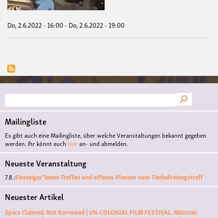
Krie
Nei
zur
Do, 2.6.2022 - 16:00
-
Do, 2.6.2022 - 19:00
Aufr
Fri
scha
ohn
Waf
Suche
Mailingliste
Es gibt auch eine Mailingliste, über welche Veranstaltungen bekannt gegeben
werden. Ihr könnt euch
hier
an- und abmelden.
Neueste Veranstaltung
7.8.:
Einsteiger*innen-Treffen und offenes Plenum vom Tierbefreiungstreff
Neuester Artikel
Space Claimed, Not Borrowed | UN•COLONIAL FILM FESTIVAL, Münster,