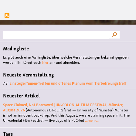
Suche
Mailingliste
Es gibt auch eine Mailingliste, über welche Veranstaltungen bekannt gegeben
werden. Ihr könnt euch
hier
an- und abmelden.
Neueste Veranstaltung
7.8.:
Einsteiger*innen-Treffen und offenes Plenum vom Tierbefreiungstreff
Neuester Artikel
Space Claimed, Not Borrowed | UN•COLONIAL FILM FESTIVAL, Münster,
August 2026
(Autonomous BiPoC Referat — University of Münster)
Münster
is not an innocent backdrop. And this August, we are claiming space in it. The
Un•colonial Film Festival — five days of BiPoC-led
...mehr...
Tags