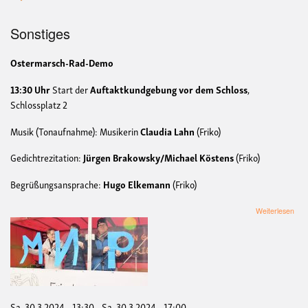
Sonstiges
Ostermarsch-Rad-Demo
13:30 Uhr
Start der
Auftaktkundgebung vor dem Schloss
,
Schlossplatz 2
Musik (Tonaufnahme): Musikerin
Claudia Lahn
(Friko)
Gedichtrezitation:
Jürgen Brakowsky/Michael Köstens
(Friko)
Begrüßungsansprache:
Hugo Elkemann
(Friko)
übe
Weiterlesen
OS
MÜ
202
FRI
FA
DE
Sa, 30.3.2024 - 13:30
-
Sa, 30.3.2024 - 17:00