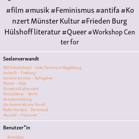
#film
#musik
#Feminismus
#antifa
#Ko
nzert
Münster
Kultur
#Frieden
Burg
Hülshoff
literatur
#Queer
#Workshop
Cen
ter for
Literature
Polyamorie
Polytreff
#live
Konzert
Seelenverwandt
Polyamorietreff
Ethische Nicht-
MD linksdrehend - Linke Termine in Magdeburg
Monogamie
CNM
#jazz
#vortrag
antifa
femin
tacker.fr – Freiburg
hermine termine – Ruhrgebiet
ismus
kunst
antisemitismus
Musik
#cubakult
Plotter – Köln
Osnabrück alternativ
ur
DFG-
Stressfaktor – Berlin
VK
queer
#Demo
#Theater
Friedenskooperati
de.indymedia.org
die dezentrale aus Kassel
ve
#film #kino #filmwerkstatt
Radio Nordpol - Dortmund
rAuszeit – Hannover
#filmclub
#Münster
#BLACKBOX
punk
#kino
Benutzer*in
#menschenrechte
#film #kino #kultur
Anmelden