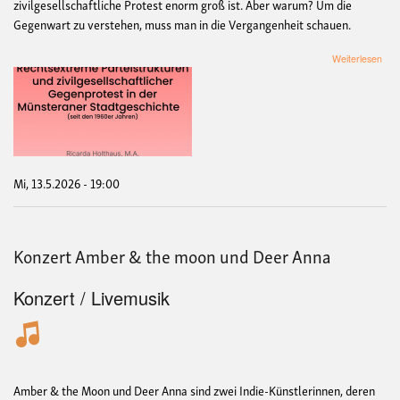
zivilgesellschaftliche Protest enorm groß ist.
Aber w
arum
? Um die
Gegenwart zu verstehen, muss man in die Vergangenheit schauen.
übe
Weiterlesen
„Ein
bek
Alp
im
sch
Mün
–
Rec
Mi, 13.5.2026 - 19:00
Part
und
zivi
Geg
Konzert Amber & the moon und Deer Anna
in
der
Mün
Konzert / Livemusik
Stad
(seit
den
196
Jah
Amber & the Moon und Deer Anna sind zwei Indie-Künstlerinnen, deren