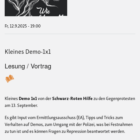
geht
~
Baha
Gla
Fr, 12.9.2025 - 19:00
Kleines Demo-1x1
Lesung / Vortrag
Kleines
Demo
1x1
von der
Schwarz
-
Roten
Hilfe
zu den Gegenprotesten
am 13. September.
Es gibt Input vom Ermittlungsausschuss (EA), Tipps und Tricks zum
Verhalten auf Demos, zum Umgang mit der Polizei, was bei Festnahmen
zu tun ist und es können Fragen zu Repression beantwortet werden.