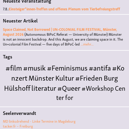
Neueste Veranstaltung
7.8.:
Einsteiger*innen-Treffen und offenes Plenum vom Tierbefreiungstreff
Neuester Artikel
Space Claimed, Not Borrowed | UN•COLONIAL FILM FESTIVAL, Münster,
August 2026
(Autonomous BiPoC Referat — University of Münster)
Münster
is not an innocent backdrop. And this August, we are claiming space in it. The
Un•colonial Film Festival — five days of BiPoC-led
...mehr...
Tags
#film
#musik
#Feminismus
#antifa
#Ko
nzert
Münster
Kultur
#Frieden
Burg
Hülshoff
literatur
#Queer
#Workshop
Cen
ter for
Literature
Polyamorie
Polytreff
#live
Konzert
Seelenverwandt
Polyamorietreff
Ethische Nicht-
MD linksdrehend - Linke Termine in Magdeburg
Monogamie
CNM
#jazz
#vortrag
antifa
femin
tacker.fr – Freiburg