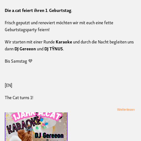
Die
a
.
cat
feiert
ihren
1
.
Geburtstag
.
Frisch geputzt und renoviert möchten wir mit euch eine fette
Geburtstagsparty feiern!
Wir starten mit einer Runde
Karaoke
und durch die Nacht begleiten uns
dann
DJ
Gereeon
und
DJ
TŸNUS
.
Bis Samstag 💜
[EN]
The Cat turns 1!
übe
Weiterlesen
a.ca
Geb