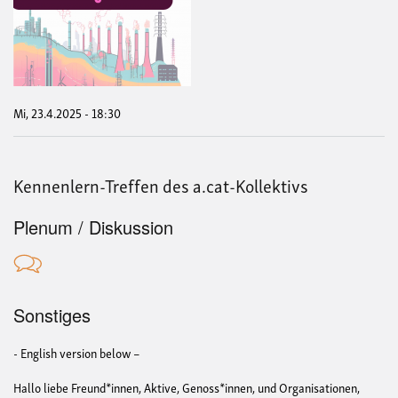
Neue
Tref
von
RW
ent
Mi, 23.4.2025 - 18:30
Kennenlern-Treffen des a.cat-Kollektivs
Plenum / Diskussion
Sonstiges
- English version below –
Hallo liebe Freund*innen, Aktive, Genoss*innen, und Organisationen,