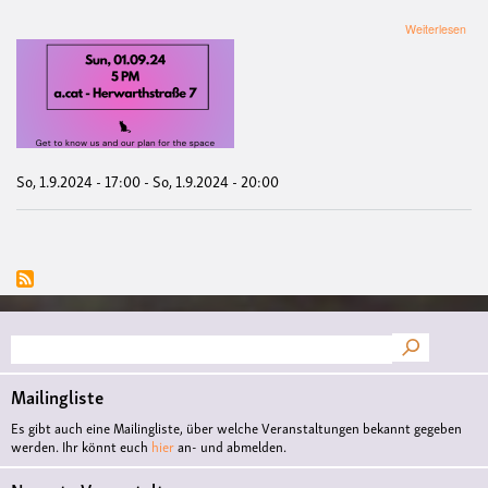
übe
Weiterlesen
Ken
Tref
des
a.ca
Koll
So, 1.9.2024 - 17:00
-
So, 1.9.2024 - 20:00
Suche
Mailingliste
Es gibt auch eine Mailingliste, über welche Veranstaltungen bekannt gegeben
werden. Ihr könnt euch
hier
an- und abmelden.