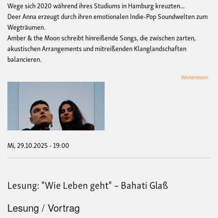
Wege sich 2020 während ihres Studiums in Hamburg kreuzten...
Deer Anna erzeugt durch ihren emotionalen Indie-Pop Soundwelten zum
Wegträumen.
Amber & the Moon schreibt hinreißende Songs, die zwischen zarten,
akustischen Arrangements und mitreißenden Klanglandschaften
balancieren.
übe
Weiterlesen
Kon
Amb
&
the
moo
und
Dee
Ann
Mi, 29.10.2025 - 19:00
Lesung: "Wie Leben geht" ~ Bahati Glaß
Lesung / Vortrag