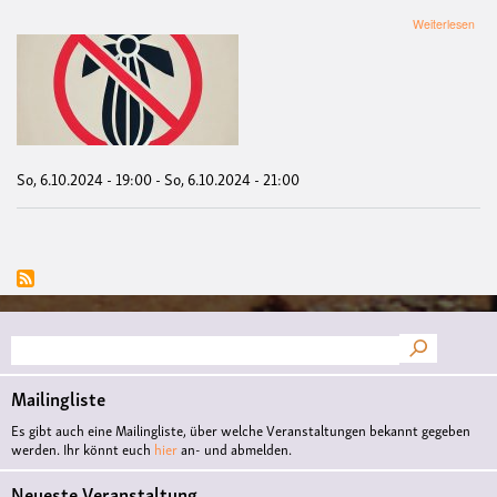
übe
Weiterlesen
Kei
deu
ode
eur
Ato
–
Vor
und
So, 6.10.2024 - 19:00
-
So, 6.10.2024 - 21:00
Disk
Suche
Mailingliste
Es gibt auch eine Mailingliste, über welche Veranstaltungen bekannt gegeben
werden. Ihr könnt euch
hier
an- und abmelden.
Neueste Veranstaltung