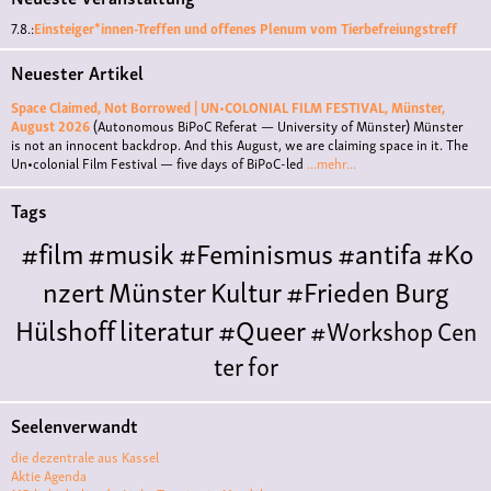
7.8.:
Einsteiger*innen-Treffen und offenes Plenum vom Tierbefreiungstreff
Neuester Artikel
Space Claimed, Not Borrowed | UN•COLONIAL FILM FESTIVAL, Münster,
August 2026
(Autonomous BiPoC Referat — University of Münster)
Münster
is not an innocent backdrop. And this August, we are claiming space in it. The
Un•colonial Film Festival — five days of BiPoC-led
...mehr...
Tags
#film
#musik
#Feminismus
#antifa
#Ko
nzert
Münster
Kultur
#Frieden
Burg
Hülshoff
literatur
#Queer
#Workshop
Cen
ter for
Literature
Polyamorie
Polytreff
#live
Konzert
Seelenverwandt
Polyamorietreff
Ethische Nicht-
die dezentrale aus Kassel
Monogamie
CNM
#jazz
#vortrag
antifa
femin
Aktie Agenda