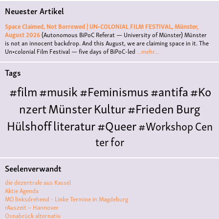
Neuester Artikel
Space Claimed, Not Borrowed | UN•COLONIAL FILM FESTIVAL, Münster,
August 2026
(Autonomous BiPoC Referat — University of Münster)
Münster
is not an innocent backdrop. And this August, we are claiming space in it. The
Un•colonial Film Festival — five days of BiPoC-led
...mehr...
Tags
#film
#musik
#Feminismus
#antifa
#Ko
nzert
Münster
Kultur
#Frieden
Burg
Hülshoff
literatur
#Queer
#Workshop
Cen
ter for
Literature
Polyamorie
Polytreff
#live
Konzert
Seelenverwandt
Polyamorietreff
Ethische Nicht-
die dezentrale aus Kassel
Monogamie
CNM
#jazz
#vortrag
antifa
femin
Aktie Agenda
MD linksdrehend - Linke Termine in Magdeburg
ismus
kunst
antisemitismus
Musik
#cubakult
rAuszeit – Hannover
Osnabrück alternativ