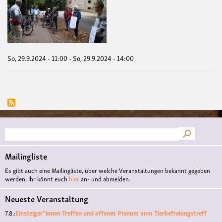
Rad
von
der
Gar
zur
FR
mit
So, 29.9.2024 - 11:00
-
So, 29.9.2024 - 14:00
Hug
Elk
Suche
Mailingliste
Es gibt auch eine Mailingliste, über welche Veranstaltungen bekannt gegeben
werden. Ihr könnt euch
hier
an- und abmelden.
Neueste Veranstaltung
7.8.:
Einsteiger*innen-Treffen und offenes Plenum vom Tierbefreiungstreff