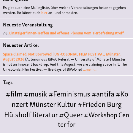
Es gibt auch eine Mailingliste, über welche Veranstaltungen bekannt gegeben
werden. Ihr könnt euch
hier
an- und abmelden.
Neueste Veranstaltung
7.8.:
Einsteiger*innen-Treffen und offenes Plenum vom Tierbefreiungstreff
Neuester Artikel
Space Claimed, Not Borrowed | UN•COLONIAL FILM FESTIVAL, Münster,
August 2026
(Autonomous BiPoC Referat — University of Münster)
Münster
is not an innocent backdrop. And this August, we are claiming space in it. The
Un•colonial Film Festival — five days of BiPoC-led
...mehr...
Tags
#film
#musik
#Feminismus
#antifa
#Ko
nzert
Münster
Kultur
#Frieden
Burg
Hülshoff
literatur
#Queer
#Workshop
Cen
ter for