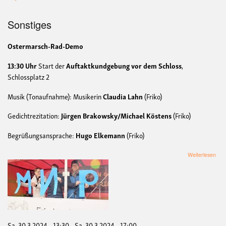
Sonstiges
Ostermarsch-Rad-Demo
13:30 Uhr
Start der
Auftaktkundgebung vor dem Schloss
,
Schlossplatz 2
Musik (Tonaufnahme): Musikerin
Claudia Lahn
(Friko)
Gedichtrezitation:
Jürgen Brakowsky/Michael Köstens
(Friko)
Begrüßungsansprache:
Hugo Elkemann
(Friko)
übe
Weiterlesen
OS
MÜ
202
FRI
FA
DE
Sa, 30.3.2024 - 13:30
-
Sa, 30.3.2024 - 17:00