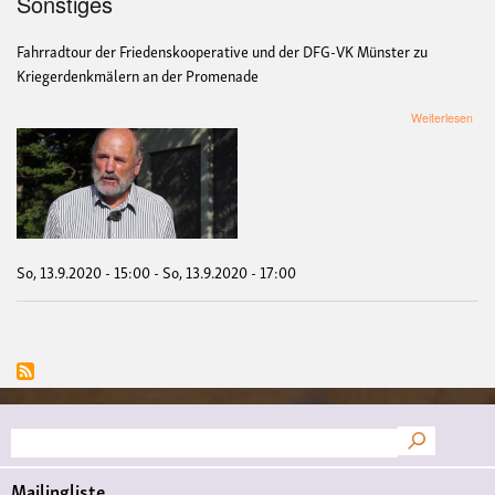
Sonstiges
Fahrradtour der Friedenskooperative und der DFG-VK Münster zu
Kriegerdenkmälern an der Promenade
übe
Weiterlesen
Kri
Pro
Fah
Blut
des
pre
deu
Mili
So, 13.9.2020 - 15:00
-
So, 13.9.2020 - 17:00
Suche
Mailingliste