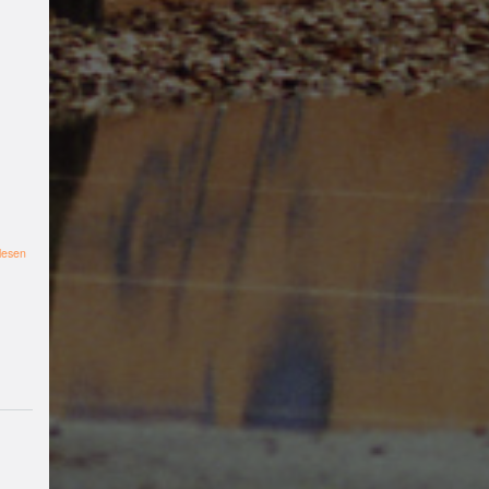
#filmclub
#Münster
#
BLACKBOX
punk
#kino
#menschenrechte
#fil
m #kino #kultur
#muenster
#filmwerkstatttmünst
er
#vegan
#Ausstellun
über
g
#solidarität
Lesung
#
lesen
Film:
klima
#diskussion
#an
Blanka
tifaschismus
demonstr
ation
Theater
#hoerspi
ellabMS
Digitale
Burg
#Kultur#Literatu
r #Droste
#film