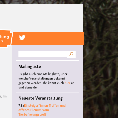
Suche
Mailingliste
Es gibt auch eine Mailingliste, über
welche Veranstaltungen bekannt
gegeben werden. Ihr könnt euch
hier
an-
und abmelden.
n. Im
Neueste Veranstaltung
7.8.:
Einsteiger*innen-Treffen und
offenes Plenum vom
Tierbefreiungstreff