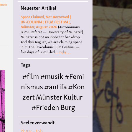
über
lesen
Neuester Artikel
"Sulwe"
-
Space Claimed, Not Borrowed |
Lesung
UN•COLONIAL FILM FESTIVAL,
für
Münster, August 2026
(Autonomous
Kinder
BiPoC Referat — University of Münster)
Münster is not an innocent backdrop.
And this August, we are claiming space
in it. The Un•colonial Film Festival —
five days of BiPoC-led
...mehr...
Tags
#film
#musik
#Femi
nismus
#antifa
#Kon
zert
Münster
Kultur
#Frieden
Burg
Hülshoff
literatur
#
Seelenverwandt
Queer
#Workshop
Ce
Plotter – Köln