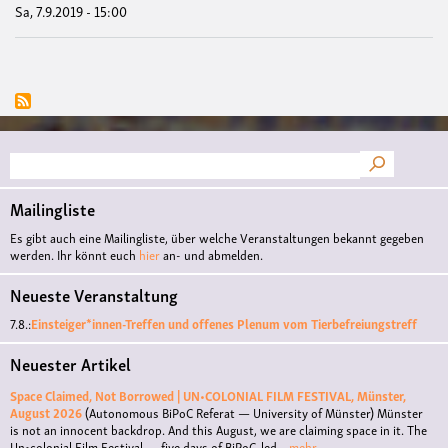
Sa, 7.9.2019 - 15:00
Suche
Mailingliste
Es gibt auch eine Mailingliste, über welche Veranstaltungen bekannt gegeben
werden. Ihr könnt euch
hier
an- und abmelden.
Neueste Veranstaltung
7.8.:
Einsteiger*innen-Treffen und offenes Plenum vom Tierbefreiungstreff
Neuester Artikel
Space Claimed, Not Borrowed | UN•COLONIAL FILM FESTIVAL, Münster,
August 2026
(Autonomous BiPoC Referat — University of Münster)
Münster
is not an innocent backdrop. And this August, we are claiming space in it. The
Un•colonial Film Festival — five days of BiPoC-led
...mehr...