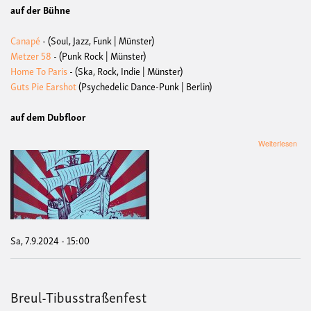
auf der Bühne
Canapé
- (Soul, Jazz, Funk | Münster)
Metzer 58
- (Punk Rock | Münster)
Home To Paris
- (Ska, Rock, Indie | Münster)
Guts Pie Earshot
(Psychedelic Dance-Punk | Berlin)
auf dem Dubfloor
übe
Weiterlesen
Nieb
Sa, 7.9.2024 - 15:00
Breul-Tibusstraßenfest