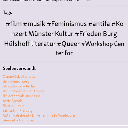
Tags
#film
#musik
#Feminismus
#antifa
#Ko
nzert
Münster
Kultur
#Frieden
Burg
Hülshoff
literatur
#Queer
#Workshop
Cen
ter for
Literature
Polyamorie
Polytreff
#live
Konzert
Seelenverwandt
Polyamorietreff
Ethische Nicht-
Osnabrück alternativ
Monogamie
CNM
#jazz
#vortrag
antifa
femin
de.indymedia.org
Stressfaktor – Berlin
ismus
kunst
antisemitismus
Musik
#cubakult
Radio Nordpol - Dortmund
die dezentrale aus Kassel
ur
DFG-
Aktie Agenda
VK
queer
#Demo
#Theater
Friedenskooperati
Plotter – Köln
tacker.fr – Freiburg
ve
#film #kino #filmwerkstatt
MD linksdrehend - Linke Termine in Magdeburg
rAuszeit – Hannover
#filmclub
#Münster
#BLACKBOX
punk
#kino