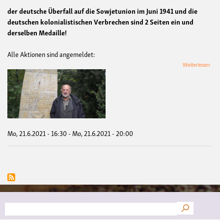
der deutsche Überfall auf die Sowjetunion im Juni 1941 und die
deutschen kolonialistischen Verbrechen sind 2 Seiten ein und
derselben Medaille!
Alle Aktionen sind angemeldet:
übe
Weiterlesen
80.
Jah
Über
auf
die
Sow
-
Per
Mo, 21.6.2021 - 16:30
-
Mo, 21.6.2021 - 20:00
zu
Welt
und
Kolo
not
Suche