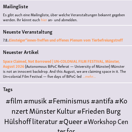
Mailingliste
Es gibt auch eine Mailingliste, über welche Veranstaltungen bekannt gegeben
werden. Ihr könnt euch
hier
an- und abmelden.
Neueste Veranstaltung
7.8.:
Einsteiger*innen-Treffen und offenes Plenum vom Tierbefreiungstreff
Neuester Artikel
Space Claimed, Not Borrowed | UN•COLONIAL FILM FESTIVAL, Münster,
August 2026
(Autonomous BiPoC Referat — University of Münster)
Münster
is not an innocent backdrop. And this August, we are claiming space in it. The
Un•colonial Film Festival — five days of BiPoC-led
...mehr...
Tags
#film
#musik
#Feminismus
#antifa
#Ko
nzert
Münster
Kultur
#Frieden
Burg
Hülshoff
literatur
#Queer
#Workshop
Cen
ter for