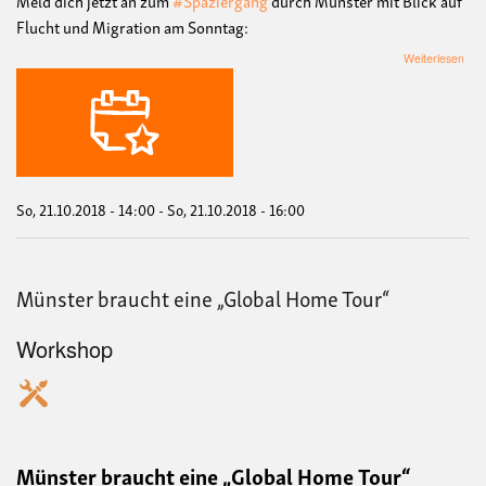
Flucht und Migration am Sonntag:
übe
Weiterlesen
Spa
dur
Mün
zu
den
The
Fluc
und
So, 21.10.2018 - 14:00
-
So, 21.10.2018 - 16:00
Migr
Münster braucht eine „Global Home Tour“
Workshop
Münster braucht eine „Global Home Tour“