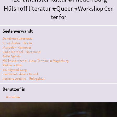
Hülshoff
literatur
#Queer
#Workshop
Cen
ter for
Literature
Polyamorie
Polytreff
#live
Konzert
Seelenverwandt
Polyamorietreff
Ethische Nicht-
Osnabrück alternativ
Monogamie
CNM
#jazz
#vortrag
antifa
femin
Stressfaktor – Berlin
rAuszeit – Hannover
ismus
kunst
antisemitismus
Musik
#cubakult
Radio Nordpol - Dortmund
Aktie Agenda
ur
DFG-
MD linksdrehend - Linke Termine in Magdeburg
VK
queer
#Demo
#Theater
Friedenskooperati
Plotter – Köln
de.indymedia.org
ve
#film #kino #filmwerkstatt
die dezentrale aus Kassel
hermine termine – Ruhrgebiet
#filmclub
#Münster
#BLACKBOX
punk
#kino
Benutzer*in
#menschenrechte
#film #kino #kultur
Anmelden
#muenster
#filmwerkstatttmünster
#vegan
#Ausstellun
g
#solidarität
Lesung
#klima
#diskussion
#an