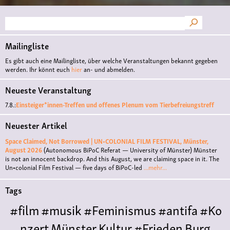
Suche
Mailingliste
Es gibt auch eine Mailingliste, über welche Veranstaltungen bekannt gegeben
werden. Ihr könnt euch
hier
an- und abmelden.
Neueste Veranstaltung
7.8.:
Einsteiger*innen-Treffen und offenes Plenum vom Tierbefreiungstreff
Neuester Artikel
Space Claimed, Not Borrowed | UN•COLONIAL FILM FESTIVAL, Münster,
August 2026
(Autonomous BiPoC Referat — University of Münster)
Münster
is not an innocent backdrop. And this August, we are claiming space in it. The
Un•colonial Film Festival — five days of BiPoC-led
...mehr...
Tags
#film
#musik
#Feminismus
#antifa
#Ko
nzert
Münster
Kultur
#Frieden
Burg