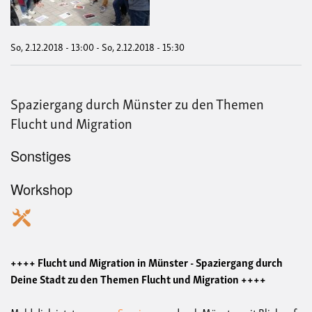
den
The
Fluc
und
So, 2.12.2018 - 13:00
-
So, 2.12.2018 - 15:30
Migr
&
Ras
und
Spaziergang durch Münster zu den Themen
Kolo
Flucht und Migration
Sonstiges
Workshop
++++ Flucht und Migration in Münster - Spaziergang durch
Deine Stadt zu den Themen Flucht und Migration ++++
Meld dich jetzt an zum
#Spaziergang
durch Münster mit Blick auf