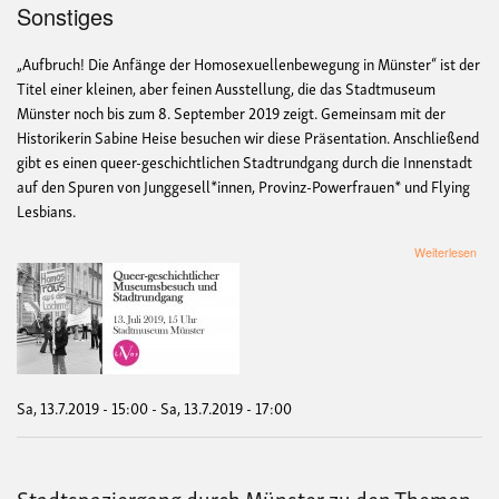
Sonstiges
„Aufbruch! Die Anfänge der Homosexuellenbewegung in Münster“ ist der
Titel einer kleinen, aber feinen Ausstellung, die das Stadtmuseum
Münster noch bis zum 8. September 2019 zeigt. Gemeinsam mit der
Historikerin Sabine Heise besuchen wir diese Präsentation. Anschließend
gibt es einen queer-geschichtlichen Stadtrundgang durch die Innenstadt
auf den Spuren von Junggesell*innen, Provinz-Powerfrauen* und Flying
Lesbians.
übe
Weiterlesen
Que
-
gesc
Mus
und
Sta
/
Sta
Sa, 13.7.2019 - 15:00
-
Sa, 13.7.2019 - 17:00
Mün
Stadtspaziergang durch Münster zu den Themen