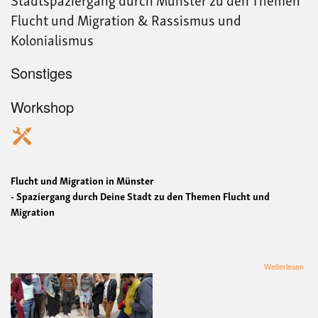
Flucht und Migration & Rassismus und
Kolonialismus
Sonstiges
Workshop
Flucht und Migration in Münster
- Spaziergang durch Deine Stadt zu den Themen Flucht und
Migration
übe
Weiterlesen
Sta
dur
Mün
zu