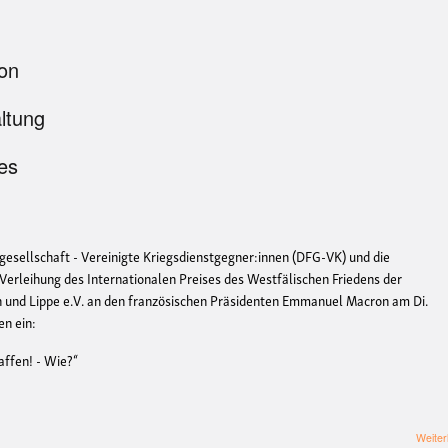
ion
altung
es
esellschaft - Vereinigte Kriegsdienstgegner:innen (DFG-VK) und die
 Verleihung des Internationalen Preises des Westfälischen Friedens der
n und Lippe e.V. an den französischen Präsidenten Emmanuel Macron am Di.
en ein:
affen! - Wie?“
Weiter