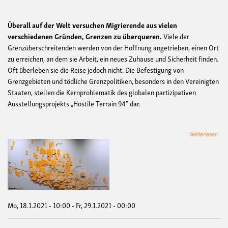
Überall auf der Welt versuchen Migrierende aus vielen
verschiedenen Gründen, Grenzen zu überqueren.
Viele der
Grenzüberschreitenden werden von der Hoffnung angetrieben, einen Ort
zu erreichen, an dem sie Arbeit, ein neues Zuhause und Sicherheit finden.
Oft überleben sie die Reise jedoch nicht. Die Befestigung von
Grenzgebieten und tödliche Grenzpolitiken, besonders in den Vereinigten
Staaten, stellen die Kernproblematik des globalen partizipativen
Ausstellungsprojekts „Hostile Terrain 94“ dar.
übe
Weiterlesen
Host
Terr
94
Mün
Auss
übe
tödl
Gren
Mo, 18.1.2021 - 10:00
-
Fr, 29.1.2021 - 00:00