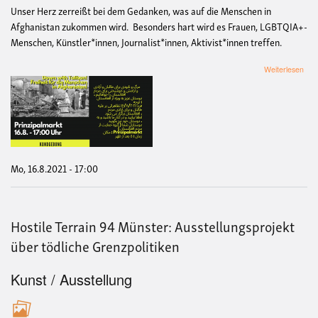
Unser Herz zerreißt bei dem Gedanken, was auf die Menschen in
Afghanistan zukommen wird. Besonders hart wird es Frauen, LGBTQIA+-
Menschen, Künstler*innen, Journalist*innen, Aktivist*innen treffen.
übe
Weiterlesen
Do
with
Tali
Frei
für
die
Men
in
Mo, 16.8.2021 - 17:00
Afgh
Hostile Terrain 94 Münster: Ausstellungsprojekt
über tödliche Grenzpolitiken
Kunst / Ausstellung