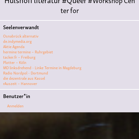
ter for
Literature
Polyamorie
Polytreff
#live
Konzert
Seelenverwandt
Polyamorietreff
Ethische Nicht-
Osnabrück alternativ
Monogamie
CNM
#jazz
#vortrag
antifa
femin
de.indymedia.org
Aktie Agenda
ismus
kunst
antisemitismus
Musik
#cubakult
hermine termine – Ruhrgebiet
tacker.fr – Freiburg
ur
DFG-
Plotter – Köln
VK
queer
#Demo
#Theater
Friedenskooperati
MD linksdrehend - Linke Termine in Magdeburg
Radio Nordpol - Dortmund
ve
#film #kino #filmwerkstatt
die dezentrale aus Kassel
rAuszeit – Hannover
#filmclub
#Münster
#BLACKBOX
punk
#kino
Benutzer*in
#menschenrechte
#film #kino #kultur
Anmelden
#muenster
#filmwerkstatttmünster
#vegan
#Ausstellun
g
#solidarität
Lesung
#klima
#diskussion
#an
tifaschismus
demonstration
Theater
#hoersp