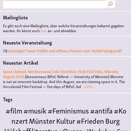
Suche
Mailingliste
Es gibt auch eine Mailingliste, über welche Veranstaltungen bekannt gegeben
werden. Ihr könnt euch
hier
an- und abmelden.
Neueste Veranstaltung
7.8.:
Einsteiger*innen-Treffen und offenes Plenum vom Tierbefreiungstreff
Neuester Artikel
Space Claimed, Not Borrowed | UN•COLONIAL FILM FESTIVAL, Münster,
August 2026
(Autonomous BiPoC Referat — University of Münster)
Münster
is not an innocent backdrop. And this August, we are claiming space in it. The
Un•colonial Film Festival — five days of BiPoC-led
...mehr...
Tags
#film
#musik
#Feminismus
#antifa
#Ko
nzert
Münster
Kultur
#Frieden
Burg
Hülshoff
literatur
#Queer
#Workshop
Cen