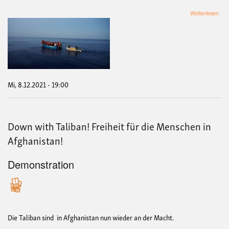
übe
Weiterlesen
Film
Miss
im
Mitt
-
Jed
Men
zähl
Mi, 8.12.2021 - 19:00
Down with Taliban! Freiheit für die Menschen in
Afghanistan!
Demonstration
Die Taliban sind in Afghanistan nun wieder an der Macht.