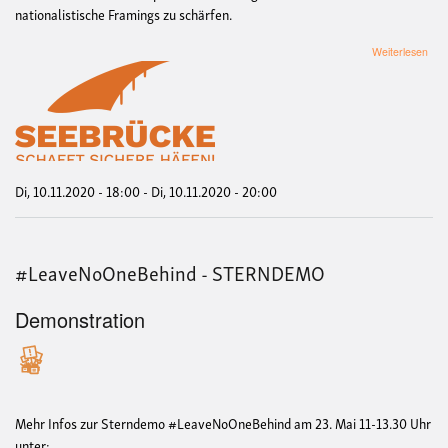
nationalistische Framings zu schärfen.
übe
Weiterlesen
See
Mün
-
Arg
geg
Rec
Di, 10.11.2020 - 18:00
-
Di, 10.11.2020 - 20:00
#LeaveNoOneBehind - STERNDEMO
Demonstration
Mehr Infos zur Sterndemo #LeaveNoOneBehind am 23. Mai 11-13.30 Uhr
unter: