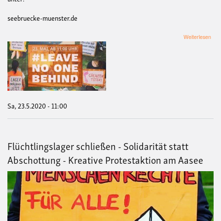
seebruecke-muenster.de
übe
Weiterlesen
#Le
-
ST
Sa, 23.5.2020 - 11:00
Flüchtlingslager schließen - Solidarität statt
Abschottung - Kreative Protestaktion am Aasee