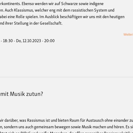
erkontinents. Ebenso werden wir auf Schwarze sowie indigene
n. Auch Klassismus, welcher eng mit dem rassistischen System und
bei eine Rolle spielen. Im Ausblick beschäftigen wir uns mit den heutigen
d ihrer Stellung in der Gesellschaft.
Weiter
 - 18:30
-
Do, 12.10.2023 - 20:00
 mit Musik zutun?
ir darüber, was Rassismus ist und bieten Raum für Austausch ohne einander z
en, sondern uns auch gemeinsam bewegen sowie Musik machen und hören. Es s
htet sich an BIPoC und weiße Menschen, die offen gegenüber Rassismuskritik s