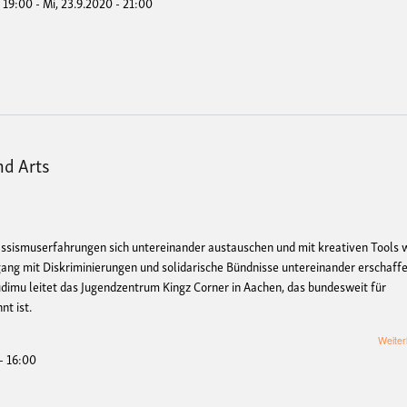
- 19:00
-
Mi, 23.9.2020 - 21:00
d Arts
ssismuserfahrungen sich untereinander austauschen und mit kreativen Tools 
ng mit Diskriminierungen und solidarische Bündnisse untereinander erschaffe
imu leitet das Jugendzentrum Kingz Corner in Aachen, das bundesweit für
t ist.
Weiter
- 16:00