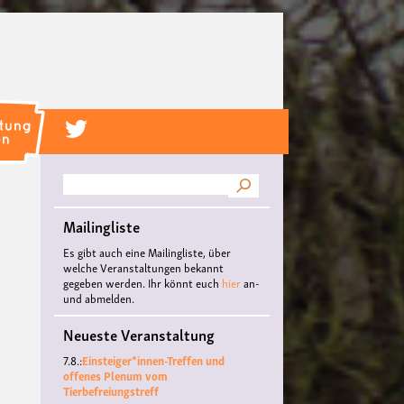
Suche
Mailingliste
Es gibt auch eine Mailingliste, über
welche Veranstaltungen bekannt
gegeben werden. Ihr könnt euch
hier
an-
und abmelden.
Neueste Veranstaltung
7.8.:
Einsteiger*innen-Treffen und
offenes Plenum vom
Tierbefreiungstreff