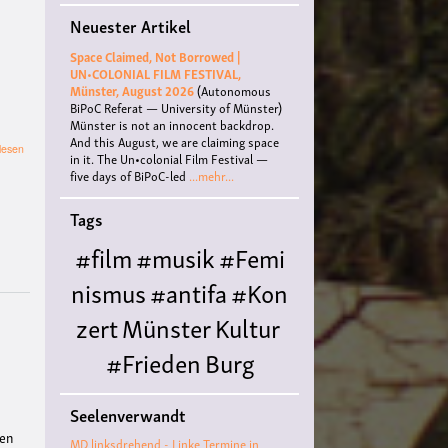
Neuester Artikel
Space Claimed, Not Borrowed |
UN•COLONIAL FILM FESTIVAL,
Münster, August 2026
(Autonomous
BiPoC Referat — University of Münster)
Münster is not an innocent backdrop.
And this August, we are claiming space
über
lesen
in it. The Un•colonial Film Festival —
Erzählungen
five days of BiPoC-led
...mehr...
stärken
Stimmen
Tags
–
Von
#film
#musik
#Femi
unsichtbar
zu
nismus
#antifa
#Kon
sichtbar
zert
Münster
Kultur
#Frieden
Burg
Hülshoff
literatur
#
Seelenverwandt
Queer
#Workshop
Ce
ten
MD linksdrehend - Linke Termine in