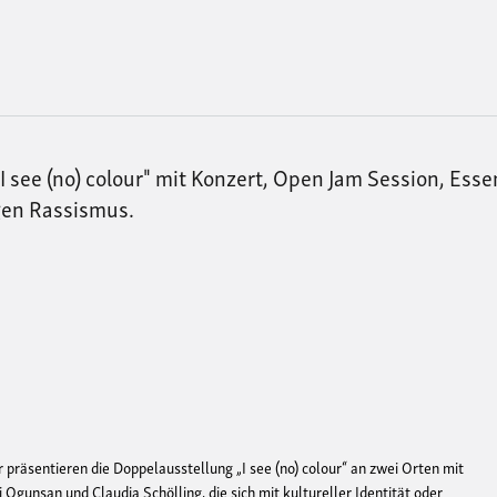
 see (no) colour" mit Konzert, Open Jam Session, Ess
gen Rassismus.
r präsentieren die Doppelausstellung „I see (no) colour“ an zwei Orten mit
Ogunsan und Claudia Schölling, die sich mit kultureller Identität oder