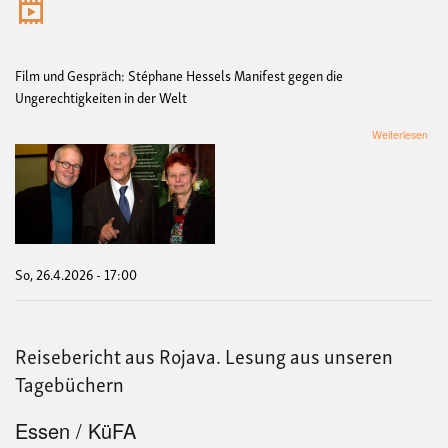
Film und Gespräch: Stéphane Hessels Manifest gegen die
Ungerechtigkeiten in der Welt
übe
Weiterlesen
Emp
Euc
Enga
Euc
So, 26.4.2026 - 17:00
Reisebericht aus Rojava. Lesung aus unseren
Tagebüchern
Essen / KüFA