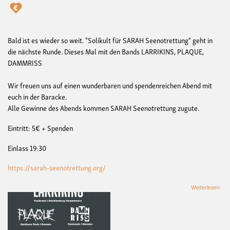
Bald ist es wieder so weit. "Solikult für SARAH Seenotrettung" geht in
die nächste Runde. Dieses Mal mit den Bands LARRIKINS, PLAQUE,
DAMMRISS
Wir freuen uns auf einen wunderbaren und spendenreichen Abend mit
euch in der Baracke.
Alle Gewinne des Abends kommen SARAH Seenotrettung zugute.
Eintritt: 5€ + Spenden
Einlass 19:30
https://sarah-seenotrettung.org/
übe
Weiterlesen
Soli
#9
für
SA
See