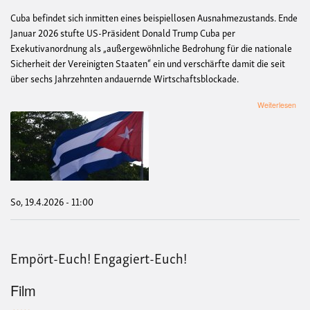
Cuba befindet sich inmitten eines beispiellosen Ausnahmezustands. Ende
Januar 2026 stufte US-Präsident Donald Trump Cuba per
Exekutivanordnung als „außergewöhnliche Bedrohung für die nationale
Sicherheit der Vereinigten Staaten“ ein und verschärfte damit die seit
über sechs Jahrzehnten andauernde Wirtschaftsblockade.
übe
Weiterlesen
Cub
Si
–
Blo
No!
So, 19.4.2026 - 11:00
Empört-Euch! Engagiert-Euch!
Film