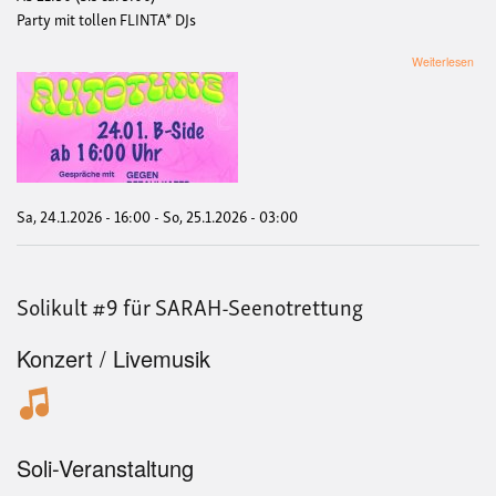
Party mit tollen FLINTA* DJs
übe
Weiterlesen
⭐️
Soli
Part
von
RO
e.V.
⭐️
Sa, 24.1.2026 - 16:00
-
So, 25.1.2026 - 03:00
Solikult #9 für SARAH-Seenotrettung
Konzert / Livemusik
Soli-Veranstaltung