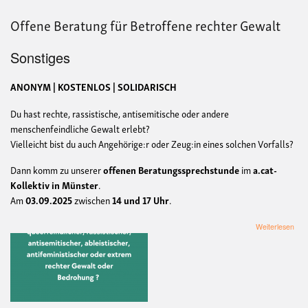
Offene Beratung für Betroffene rechter Gewalt
Sonstiges
ANONYM | KOSTENLOS | SOLIDARISCH
Du hast rechte, rassistische, antisemitische oder andere
menschenfeindliche Gewalt erlebt?
Vielleicht bist du auch Angehörige:r oder Zeug:in eines solchen Vorfalls?
Dann komm zu unserer
offenen Beratungssprechstunde
im
a.cat-
Kollektiv in Münster
.
Am
03.09.2025
zwischen
14 und 17 Uhr
.
übe
Weiterlesen
Off
Ber
für
Betr
rech
Gew