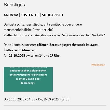
Sonstiges
ANONYM | KOSTENLOS | SOLIDARISCH
Du hast rechte, rassistische, antisemitische oder andere
menschenfeindliche Gewalt erlebt?
Vielleicht bist du auch Angehörige:r oder Zeug:in eines solchen Vorfalls?
Dann komm zu unserer
offenen Beratungssprechstunde
im
a.cat-
Kollektiv in Münster
.
Am
16.10.2025
zwischen
14 und 17 Uhr
.
übe
Weiterlesen
Off
Ber
für
Betr
rech
Gew
Do, 16.10.2025 - 14:00
-
Do, 16.10.2025 - 17:00