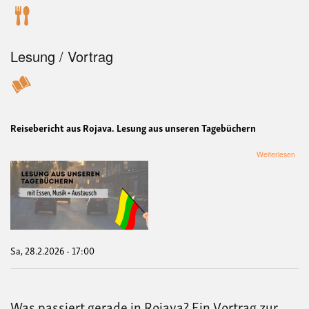
Lesung / Vortrag
Reisebericht aus Rojava. Lesung aus unseren Tagebüchern
übe
Weiterlesen
Reis
aus
Roj
Les
aus
uns
Tag
Sa, 28.2.2026 - 17:00
Was passiert gerade in Rojava? Ein Vortrag zur