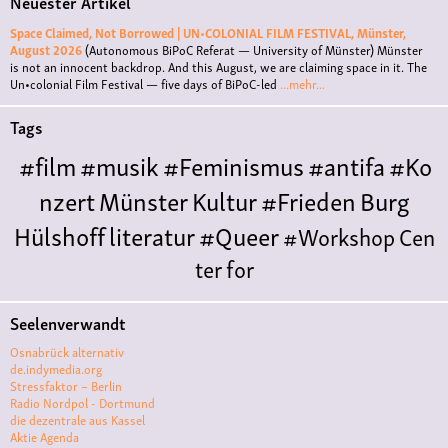
Neuester Artikel
Space Claimed, Not Borrowed | UN•COLONIAL FILM FESTIVAL, Münster,
August 2026
(Autonomous BiPoC Referat — University of Münster)
Münster
is not an innocent backdrop. And this August, we are claiming space in it. The
Un•colonial Film Festival — five days of BiPoC-led
...mehr...
Tags
#film
#musik
#Feminismus
#antifa
#Ko
nzert
Münster
Kultur
#Frieden
Burg
Hülshoff
literatur
#Queer
#Workshop
Cen
ter for
Literature
Polyamorie
Polytreff
#live
Konzert
Seelenverwandt
Polyamorietreff
Ethische Nicht-
Osnabrück alternativ
Monogamie
CNM
#jazz
#vortrag
antifa
femin
de.indymedia.org
Stressfaktor – Berlin
ismus
kunst
antisemitismus
Musik
#cubakult
Radio Nordpol - Dortmund
die dezentrale aus Kassel
ur
DFG-
Aktie Agenda