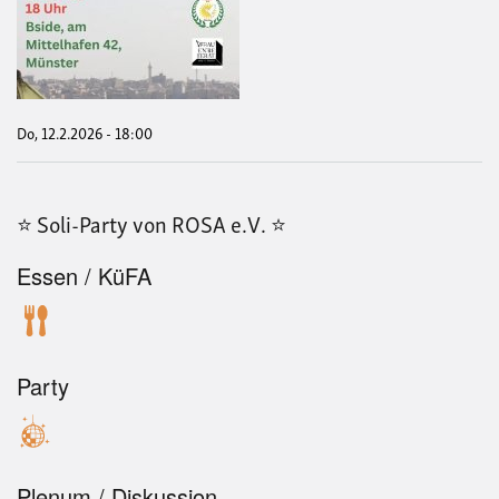
pass
ger
in
Roj
Ein
Vort
zur
Do, 12.2.2026 - 18:00
aktu
poli
Lag
mit
⭐️ Soli-Party von ROSA e.V. ⭐️
Mer
Çiç
Essen / KüFA
Party
Plenum / Diskussion