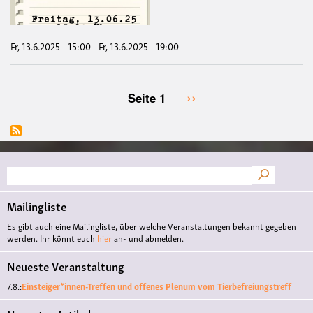
in
den
Kna
Fr, 13.6.2025 - 15:00
-
Fr, 13.6.2025 - 19:00
Nächste
››
Seite 1
Seitennummerierung
Seite
Suche
Mailingliste
Es gibt auch eine Mailingliste, über welche Veranstaltungen bekannt gegeben
werden. Ihr könnt euch
hier
an- und abmelden.
Neueste Veranstaltung
7.8.:
Einsteiger*innen-Treffen und offenes Plenum vom Tierbefreiungstreff