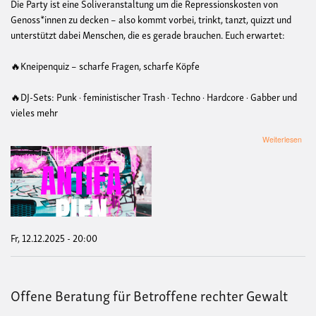
Die Party ist eine Soliveranstaltung um die Repressionskosten von
Genoss*innen zu decken – also kommt vorbei, trinkt, tanzt, quizzt und
unterstützt dabei Menschen, die es gerade brauchen. Euch erwartet:
🔥Kneipenquiz – scharfe Fragen, scharfe Köpfe
🔥DJ-Sets: Punk · feministischer Trash · Techno · Hardcore · Gabber und
vieles mehr
übe
Weiterlesen
12.
Anti
Pie
Soli
Fr, 12.12.2025 - 20:00
Offene Beratung für Betroffene rechter Gewalt