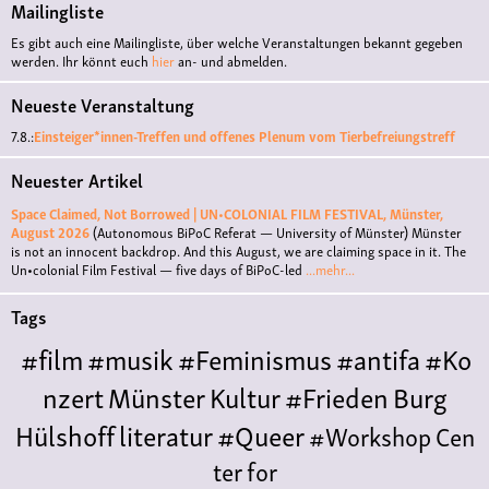
Mailingliste
Es gibt auch eine Mailingliste, über welche Veranstaltungen bekannt gegeben
werden. Ihr könnt euch
hier
an- und abmelden.
Neueste Veranstaltung
7.8.:
Einsteiger*innen-Treffen und offenes Plenum vom Tierbefreiungstreff
Neuester Artikel
Space Claimed, Not Borrowed | UN•COLONIAL FILM FESTIVAL, Münster,
August 2026
(Autonomous BiPoC Referat — University of Münster)
Münster
is not an innocent backdrop. And this August, we are claiming space in it. The
Un•colonial Film Festival — five days of BiPoC-led
...mehr...
Tags
#film
#musik
#Feminismus
#antifa
#Ko
nzert
Münster
Kultur
#Frieden
Burg
Hülshoff
literatur
#Queer
#Workshop
Cen
ter for