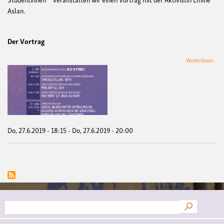
Aslan.
Der Vortrag
übe
Weiterlesen
Vort
"We
Uni
Anti
Ras
an
Hoc
und
Do, 27.6.2019 - 18:15
-
Do, 27.6.2019 - 20:00
Wid
musl
Stud
Suche