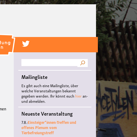
Suche
Mailingliste
Es gibt auch eine Mailingliste, über
welche Veranstaltungen bekannt
gegeben werden. Ihr könnt euch
hier
an-
und abmelden.
önen
Neueste Veranstaltung
7.8.:
Einsteiger*innen-Treffen und
offenes Plenum vom
Tierbefreiungstreff