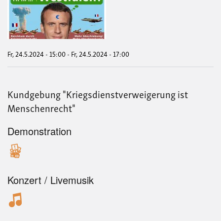
Fri
scha
ohn
Waf
Nei
zum
Krie
Fr, 24.5.2024 - 15:00
-
Fr, 24.5.2024 - 17:00
Nei
zum
Frie
für
Kundgebung "Kriegsdienstverweigerung ist
Mac
Der
Menschenrecht"
West
Fri
ford
Demonstration
Ver
statt
sch
Konzert / Livemusik