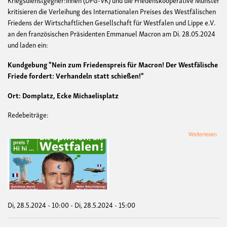
kritisieren die Verleihung des Internationalen Preises des Westfälischen
Friedens der Wirtschaftlichen Gesellschaft für Westfalen und Lippe e.V.
an den französischen Präsidenten Emmanuel Macron am Di. 28.05.2024
und laden ein:
Kundgebung "Nein zum Friedenspreis für Macron! Der Westfälische
Friede fordert: Verhandeln statt schießen!"
Ort: Domplatz, Ecke Michaelisplatz
Redebeiträge:
übe
Weiterlesen
Kun
"Ne
zum
Frie
für
Mac
Der
West
Di, 28.5.2024 - 10:00
-
Di, 28.5.2024 - 15:00
Fri
ford