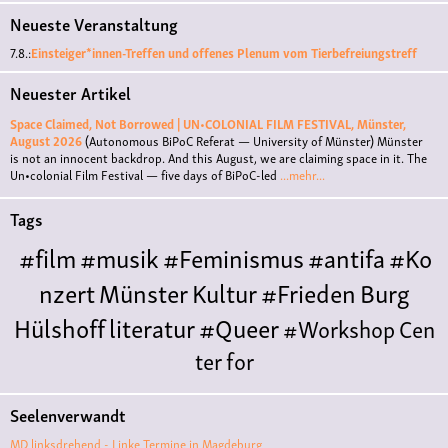
Neueste Veranstaltung
7.8.:
Einsteiger*innen-Treffen und offenes Plenum vom Tierbefreiungstreff
Neuester Artikel
Space Claimed, Not Borrowed | UN•COLONIAL FILM FESTIVAL, Münster,
August 2026
(Autonomous BiPoC Referat — University of Münster)
Münster
is not an innocent backdrop. And this August, we are claiming space in it. The
Un•colonial Film Festival — five days of BiPoC-led
...mehr...
Tags
#film
#musik
#Feminismus
#antifa
#Ko
nzert
Münster
Kultur
#Frieden
Burg
Hülshoff
literatur
#Queer
#Workshop
Cen
ter for
Literature
Polyamorie
Polytreff
#live
Konzert
Seelenverwandt
Polyamorietreff
Ethische Nicht-
MD linksdrehend - Linke Termine in Magdeburg