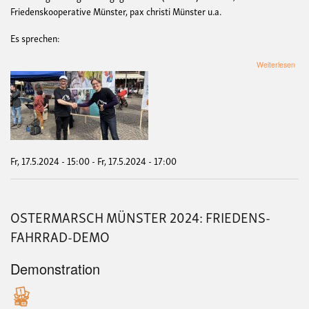
Friedenskooperative Münster, pax christi Münster u.a.
Es sprechen:
übe
Weiterlesen
Kun
"Kri
ist
Men
Fr, 17.5.2024 - 15:00
-
Fr, 17.5.2024 - 17:00
OSTERMARSCH MÜNSTER 2024: FRIEDENS-
FAHRRAD-DEMO
Demonstration