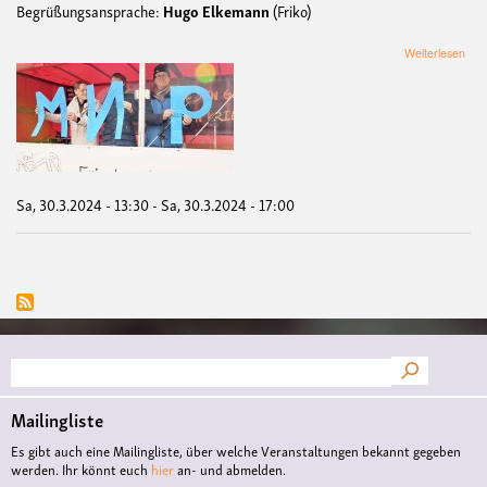
Begrüßungsansprache:
Hugo Elkemann
(Friko)
übe
Weiterlesen
OS
MÜ
202
FRI
FA
DE
Sa, 30.3.2024 - 13:30
-
Sa, 30.3.2024 - 17:00
Suche
Mailingliste
Es gibt auch eine Mailingliste, über welche Veranstaltungen bekannt gegeben
werden. Ihr könnt euch
hier
an- und abmelden.