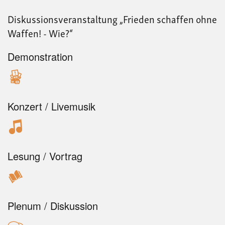
Ver
statt
Diskussionsveranstaltung „Frieden schaffen ohne
schi
Waffen! - Wie?“
Demonstration
Konzert / Livemusik
Lesung / Vortrag
Plenum / Diskussion