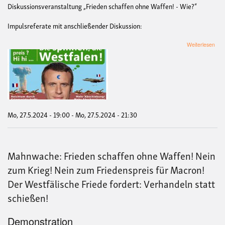
Diskussionsveranstaltung „Frieden schaffen ohne Waffen! - Wie?“
Impulsreferate mit anschließender Diskussion:
übe
Weiterlesen
Disk
„Fr
scha
ohn
Waf
-
Wie
Mo, 27.5.2024 - 19:00
-
Mo, 27.5.2024 - 21:30
Mahnwache: Frieden schaffen ohne Waffen! Nein
zum Krieg! Nein zum Friedenspreis für Macron!
Der Westfälische Friede fordert: Verhandeln statt
schießen!
Demonstration