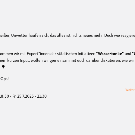
eißer, Unwetter häufen sich, das alles ist nichts neues mehr. Doch wie reagier
ommen wir mit Expert*innen der städtischen Initiativen
"Wassertanke"
und
"
nem kurzen Input, wollen wir gemeinsam mit euch darüber diskutieren, wie wir
! 🌳
ecOps!
Weiter
 18:30
-
Fr, 25.7.2025 - 21:30