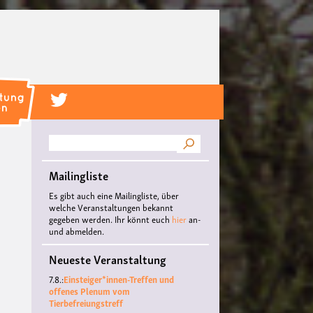
Suche
Mailingliste
Es gibt auch eine Mailingliste, über
welche Veranstaltungen bekannt
gegeben werden. Ihr könnt euch
hier
an-
und abmelden.
Neueste Veranstaltung
7.8.:
Einsteiger*innen-Treffen und
offenes Plenum vom
Tierbefreiungstreff