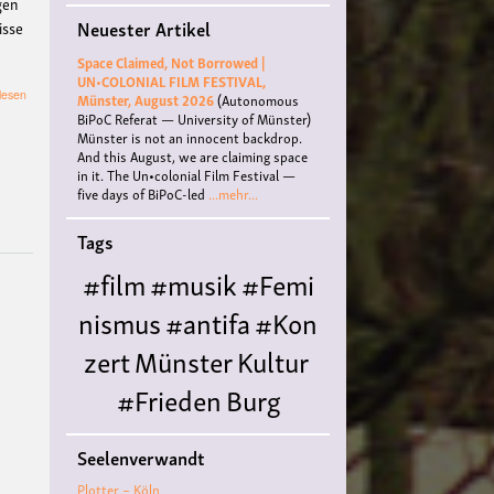
gen
Neuester Artikel
isse
Space Claimed, Not Borrowed |
UN•COLONIAL FILM FESTIVAL,
über
lesen
Münster, August 2026
(Autonomous
Rojava:
BiPoC Referat — University of Münster)
Zwischen
Münster is not an innocent backdrop.
Widerstand,
And this August, we are claiming space
Selbstverwaltung
in it. The Un•colonial Film Festival —
und
five days of BiPoC-led
...mehr...
gesellschaftlicher
Utopie
Tags
✊🏽
🌿
#film
#musik
#Femi
nismus
#antifa
#Kon
zert
Münster
Kultur
#Frieden
Burg
Hülshoff
literatur
#
Seelenverwandt
Queer
#Workshop
Ce
Plotter – Köln