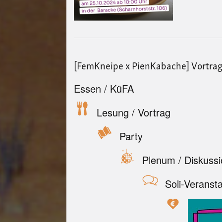
[FemKneipe x PienKabache] Vortrag
Essen / KüFA
Lesung / Vortrag
Party
Plenum / Diskuss
Soli-Veranst