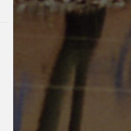
Workshop
#b-
side
Kapitalismus
#wider
stand
#Stricken
#Häkelnfetzt
#Nevernotknitting
#Krie
g
#Ukraine
#Palästina
#ti
erbefreiungstreff
#Film
#Diskussion
pax
christi
Nachhaltigkeit
#kli
makrise
Party
Klima
Wide
rstand
#fridaysforfuture
Geflüchtete
#aktivismus
#Impro
tierbefreiungstre
ff
#freieszene
#Filmwerk
stattMuenster
#Filmwerk
statt
#klimagerechtigkeit