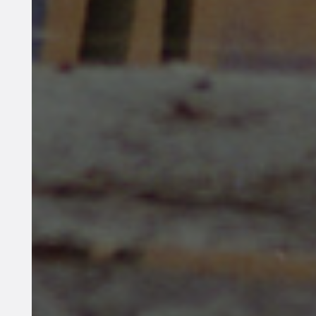
Digital Radikal
Münster
Corona
Russlan
d
Palästina
Ukraine
B-
Side
Rojava
#BLACK
BOX
#weltladenlatienda
Lyrikkeller
#Filmwerksta
ttMünster
Antifakneipe
#
Garten
Solidarität
#umw
eltschutz
Tanz
Antimilitar
ismus
Afrika
Antifaschis
mus
Friedensgesellschaft
#
Diskussion
#lyrikkeller
#l
esebühne
#Filmwerkstat
tMs
#Performance
#aro
mantisch
#asexuell
Verei