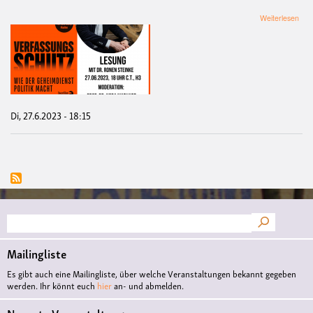
übe
Weiterlesen
Les
"Ver
Wie
der
Geh
Polit
mac
mit
Di, 27.6.2023 - 18:15
Ron
Stei
Suche
Mailingliste
Es gibt auch eine Mailingliste, über welche Veranstaltungen bekannt gegeben
werden. Ihr könnt euch
hier
an- und abmelden.