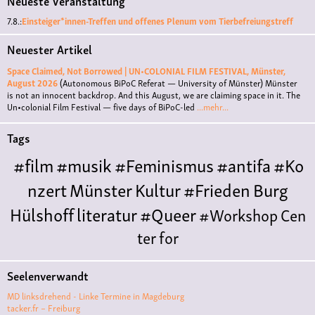
Neueste Veranstaltung
7.8.:
Einsteiger*innen-Treffen und offenes Plenum vom Tierbefreiungstreff
Neuester Artikel
Space Claimed, Not Borrowed | UN•COLONIAL FILM FESTIVAL, Münster,
August 2026
(Autonomous BiPoC Referat — University of Münster)
Münster
is not an innocent backdrop. And this August, we are claiming space in it. The
Un•colonial Film Festival — five days of BiPoC-led
...mehr...
Tags
#film
#musik
#Feminismus
#antifa
#Ko
nzert
Münster
Kultur
#Frieden
Burg
Hülshoff
literatur
#Queer
#Workshop
Cen
ter for
Literature
Polyamorie
Polytreff
#live
Konzert
Seelenverwandt
Polyamorietreff
Ethische Nicht-
MD linksdrehend - Linke Termine in Magdeburg
Monogamie
CNM
#jazz
#vortrag
antifa
femin
tacker.fr – Freiburg