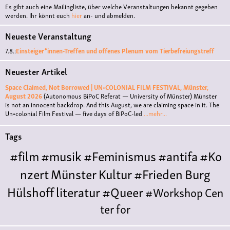
Es gibt auch eine Mailingliste, über welche Veranstaltungen bekannt gegeben
werden. Ihr könnt euch
hier
an- und abmelden.
Neueste Veranstaltung
7.8.:
Einsteiger*innen-Treffen und offenes Plenum vom Tierbefreiungstreff
Neuester Artikel
Space Claimed, Not Borrowed | UN•COLONIAL FILM FESTIVAL, Münster,
August 2026
(Autonomous BiPoC Referat — University of Münster)
Münster
is not an innocent backdrop. And this August, we are claiming space in it. The
Un•colonial Film Festival — five days of BiPoC-led
...mehr...
Tags
#film
#musik
#Feminismus
#antifa
#Ko
nzert
Münster
Kultur
#Frieden
Burg
Hülshoff
literatur
#Queer
#Workshop
Cen
ter for
Literature
Polyamorie
Polytreff
#live
Konzert