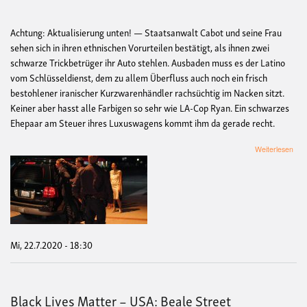
Achtung: Aktualisierung unten! — Staatsanwalt Cabot und seine Frau
sehen sich in ihren ethnischen Vorurteilen bestätigt, als ihnen zwei
schwarze Trickbetrüger ihr Auto stehlen. Ausbaden muss es der Latino
vom Schlüsseldienst, dem zu allem Überfluss auch noch ein frisch
bestohlener iranischer Kurzwarenhändler rachsüchtig im Nacken sitzt.
Keiner aber hasst alle Farbigen so sehr wie LA-Cop Ryan. Ein schwarzes
Ehepaar am Steuer ihres Luxuswagens kommt ihm da gerade recht.
übe
Weiterlesen
Blac
Live
Mat
–
USA
L.A.
Cra
Mi, 22.7.2020 - 18:30
Black Lives Matter – USA: Beale Street