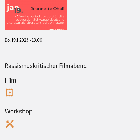
»Afr
wide
subv
Sch
deu
Lite
als
Lite
Do, 19.1.2023 - 19:00
les
Rassismuskritischer Filmabend
Film
Workshop