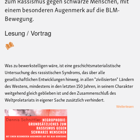
zum Rassismus gegen schwarze Menschen, mit
einem besonderen Augenmerk auf die BLM-
Bewegung.
Lesung / Vortrag
Was zu bewerkstelligen wäre, ist eine geschichtsmaterialistische
Untersuchung des rassistischen Syndroms, das über alle
gesellschaftlichen Entwicklungen hinweg, in allen "zivilisierten" Ländern
des Westens, mindestens in den letzten 150 Jahren, in seinem Charakter
weitgehend gleich geblieben ist und den Zusammenschluß des
Weltproletariats in eigener Sache zusätzlich verhindert.
übe
Weiterlesen
Vort
mit
Den
Schn
Grun
zum