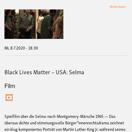
übe
Weiterlesen
Blac
Live
Mat
–
USA
Detr
Mi, 8.7.2020 - 18:30
Black Lives Matter – USA: Selma
Film
Spielfilm über die Selma-nach-Montgomery-Märsche 1965 — Das
überaus dichte und stimmungsvolle Bürger*innenrechtsdrama zeichnet
ein klug komponiertes Porträt von Martin Luther King Jr. während seines