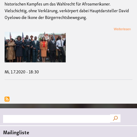
historischen Kampfes um das Wahlrecht für Afroamerikaner.
Vielschichtig, ohne Verklärung, verkörpert dabei Hauptdarsteller David
Oyelowo die Ikone der Bürgerrechtsbewegung.
übe
Weiterlesen
Blac
Live
Mat
–
USA
Sel
Mi, 1.7.2020 - 18:30
Suche
Mailingliste