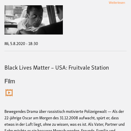
übe
Weiterlesen
Blac
Live
Mat
–
USA
I
Am
Not
Mi, 5.8.2020 - 18:30
Yor
Neg
Black Lives Matter – USA: Fruitvale Station
Film
Bewegendes Drama über rassistisch motivierte Polizeigewalt — Als der
22-jährige Oscar am Morgen des 31.12.2008 aufwacht, spürt er, dass
etwas in der Luft liegt, ohne zu wissen, was es ist. Als Vater, Partner und
Sohn möchte er ein besserer Mensch werden. Freunde, Familie und