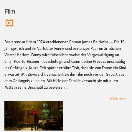
Film
Basierend auf dem 1974 erschienenen Roman James Baldwins — Die 19-
jährige Tish und ihr Verlobter Fonny sind ein junges Paar im ärmlichen
Viertel Harlem. Fonny wird fälschlicherweise der Vergewaltigung an
einer Puerto-Ricanerin beschuldigt und kommt ohne Prozess unschuldig
ins Gefängnis. Kurze Zeit später erfährt Tish, dass sie von Fonny ein Kind
erwartet. Mit Zuversicht versichert sie ihm, ihn noch vor der Geburt aus
dem Gefängnis zu holen. Mit Hilfe der Familie versucht sie mit allen
Mitteln seine Unschuld zu beweisen…
übe
Weiterlesen
Blac
Live
Mat
–
USA
Bea