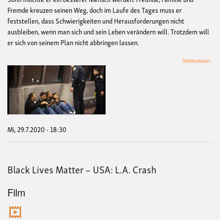
Fremde kreuzen seinen Weg, doch im Laufe des Tages muss er
feststellen, dass Schwierigkeiten und Herausforderungen nicht
ausbleiben, wenn man sich und sein Leben verändern will. Trotzdem will
er sich von seinem Plan nicht abbringen lassen.
übe
Weiterlesen
Blac
Live
Mat
–
USA
Frui
Stat
Mi, 29.7.2020 - 18:30
Black Lives Matter – USA: L.A. Crash
Film