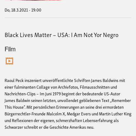
Ras
geg
Do, 18.3.2021 - 19:00
sch
Men
mit
ein
Black Lives Matter – USA: I Am Not Yor Negro
bes
Aug
auf
Film
die
BLM
Bew
Raoul Peck inszeniert unveröffentlichte Schriften James Baldwins mit
einer fulminanten Collage von Archivfotos, Filmausschnitten und
Nachrichten-Clips – Im Juni 1979 beginnt der bedeutende US-Autor
James Baldwin seinen letzten, unvollendet gebliebenen Text „Remember
This House“. Mit persönlichen Erinnerungen an seine drei ermordeten
Bürgerrechtler-Freunde Malcolm X, Medgar Evers und Martin Luther King
und Reflexionen der eigenen, schmerzhaften Lebenserfahrung als
Schwarzer schreibt er die Geschichte Amerikas neu.