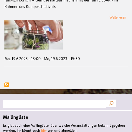
Rahmen des Kompostfestivals
übe
Weiterlesen
fai
-
Gem
halt
mac
mit
der
fai
Mo, 19.6.2023 - 13:00
-
Mo, 19.6.2023 - 15:30
Suche
Mailingliste
Es gibt auch eine Mailingliste, über welche Veranstaltungen bekannt gegeben
werden. Ihr könnt euch
hier
an- und abmelden.