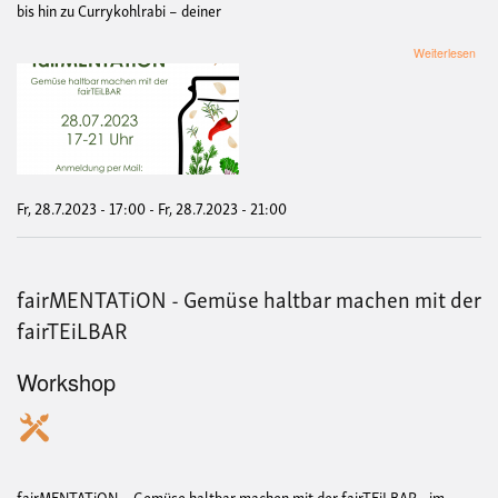
bis hin zu Currykohlrabi – deiner
übe
Weiterlesen
fai
-
Gem
halt
mac
mit
der
fai
Fr, 28.7.2023 - 17:00
-
Fr, 28.7.2023 - 21:00
fairMENTATiON - Gemüse haltbar machen mit der
fairTEiLBAR
Workshop
fairMENTATiON – Gemüse haltbar machen mit der fairTEiLBAR - im