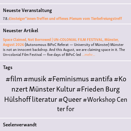
Neueste Veranstaltung
7.8.:
Einsteiger*innen-Treffen und offenes Plenum vom Tierbefreiungstreff
Neuester Artikel
Space Claimed, Not Borrowed | UN•COLONIAL FILM FESTIVAL, Münster,
August 2026
(Autonomous BiPoC Referat — University of Münster)
Münster
is not an innocent backdrop. And this August, we are claiming space in it. The
Un•colonial Film Festival — five days of BiPoC-led
...mehr...
Tags
#film
#musik
#Feminismus
#antifa
#Ko
nzert
Münster
Kultur
#Frieden
Burg
Hülshoff
literatur
#Queer
#Workshop
Cen
ter for
Literature
Polyamorie
Polytreff
#live
Konzert
Seelenverwandt
Polyamorietreff
Ethische Nicht-