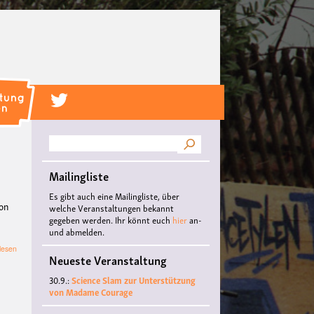
Suche
Mailingliste
Es gibt auch eine Mailingliste, über
Ton
welche Veranstaltungen bekannt
gegeben werden. Ihr könnt euch
hier
an-
und abmelden.
über
lesen
Neueste Veranstaltung
Workshop:
Hörspielregie
30.9.:
Science Slam zur Unterstützung
von Madame Courage