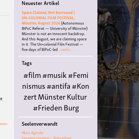
Neuester Artikel
Space Claimed, Not Borrowed |
UN•COLONIAL FILM FESTIVAL,
Münster, August 2026
(Autonomous
BiPoC Referat — University of Münster)
Münster is not an innocent backdrop.
And this August, we are claiming space
in it. The Un•colonial Film Festival —
five days of BiPoC-led
...mehr...
Tags
#film
#musik
#Femi
nismus
#antifa
#Kon
zert
Münster
Kultur
ht
#Frieden
Burg
Hülshoff
literatur
#
Seelenverwandt
über
lesen
Queer
#Workshop
Ce
Schauspielführung
Aktie Agenda
nter for
hermine termine – Ruhrgebiet