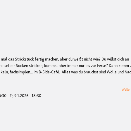
 mal das Strickstück fertig machen, aber du weißt nicht wie? Du willst dich an
eine selber Socken stricken, kommst aber immer nur bis zur Ferse? Dann komm
äkeln, fachsimplen... im B-Side-Café. Alles was du brauchst sind Wolle und Nad
Weiter
16:30
-
Fr, 9.1.2026 - 18:30