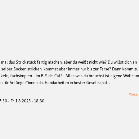
 mal das Strickstück fertig machen, aber du weißt nicht wie? Du willst dich an
ne selber Socken stricken, kommst aber immer nur bis zur Ferse? Dann komm z
äkeln, fachsimplen... im B-Side-Café. Alles was du brauchst ist eigene Wolle u
n für Anfänger*innen da. Handarbeiten in bester Gesellschaft.
Weiter
17:30
-
Fr, 1.8.2025 - 18:30