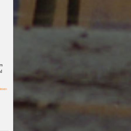
Digital Radikal
Münster
Corona
Russlan
d
Palästina
Ukraine
B-
Side
Rojava
#BLACK
BOX
#weltladenlatienda
Lyrikkeller
#Filmwerksta
ttMünster
Antifakneipe
#
Garten
Solidarität
#umw
um
eltschutz
Tanz
Antimilitar
nd
ismus
Afrika
Antifaschis
mus
Friedensgesellschaft
über
lesen
#
Linke
Masche
Diskussion
#lyrikkeller
#l
esebühne
#Filmwerkstat
tMs
#Performance
#aro
mantisch
#asexuell
Verei