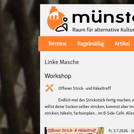
Termine
Regelmäßig
Artikel
Main
navigation
Linke Masche
Workshop
Offener Strick- und Häkeltreff
Endlich mal das Strickstück fertig machen, 
willst deine Socken selber stricken, kommst aber i
stricken, häkeln, fachsimplen... im B-Side-Café. All
Fr, 3.7.2026 - 