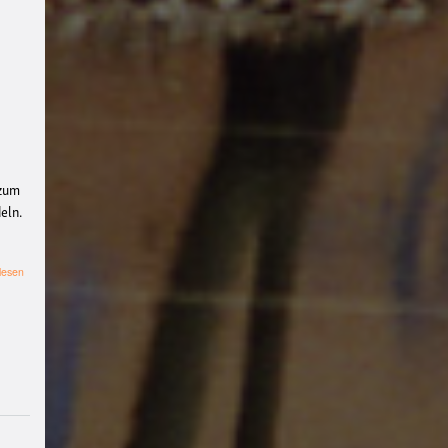
Workshop
#b-
side
Kapitalismus
#wider
stand
#Stricken
#Häkelnfetzt
#Nevernotknitting
#Krie
g
#Ukraine
#Palästina
#ti
erbefreiungstreff
#Film
 zum
#Diskussion
pax
eln.
christi
Nachhaltigkeit
#kli
makrise
Party
Klima
Wide
über
lesen
Linke
rstand
#fridaysforfuture
Masche
Geflüchtete
#aktivismus
#Impro
tierbefreiungstre
ff
#freieszene
#Filmwerk
stattMuenster
#Filmwerk
statt
#klimagerechtigkeit