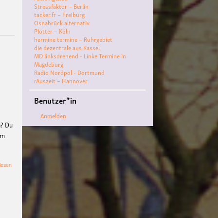
nter for
Stressfaktor – Berlin
tacker.fr – Freiburg
Literature
Polyamorie
Osnabrück alternativ
Plotter – Köln
Polytreff
#live
Konzert
hermine termine – Ruhrgebiet
die dezentrale aus Kassel
Polyamorietreff
Ethisc
MD linksdrehend - Linke Termine in
Magdeburg
he Nicht-
Radio Nordpol - Dortmund
rAuszeit – Hannover
Monogamie
CNM
#jaz
z
#vortrag
antifa
femin
Benutzer*in
ismus
kunst
antisemiti
Anmelden
n? Du
smus
Musik
#cubakult
um
ur
DFG-
VK
queer
#Demo
#The
über
lesen
Linke
ater
Friedenskooperati
Masche
ve
#film #kino
#filmwerkstatt