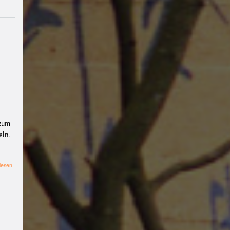
#filmclub
#Münster
#
BLACKBOX
punk
#kino
#menschenrechte
#fil
m #kino #kultur
#muenster
#filmwerkstatttmünst
er
#vegan
#Ausstellun
g
#solidarität
Lesung
#
 zum
eln.
klima
#diskussion
#an
tifaschismus
demonstr
über
lesen
ation
Theater
#hoerspi
Linke
Masche
ellabMS
Digitale
Burg
#Kultur#Literatu
r #Droste
#film