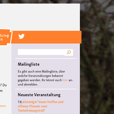
Suche
Mailingliste
Es gibt auch eine Mailingliste, über
welche Veranstaltungen bekannt
gegeben werden. Ihr könnt euch
hier
an-
und abmelden.
n? Du
um
Neueste Veranstaltung
7.8.:
Einsteiger*innen-Treffen und
offenes Plenum vom
über
lesen
Tierbefreiungstreff
Linke
Masche