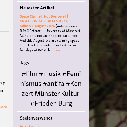
Neuester Artikel
Space Claimed, Not Borrowed |
UN•COLONIAL FILM FESTIVAL,
Münster, August 2026
(Autonomous
BiPoC Referat — University of Münster)
Münster is not an innocent backdrop.
And this August, we are claiming space
in it. The Un•colonial Film Festival —
five days of BiPoC-led
...mehr...
Tags
#film
#musik
#Femi
nismus
#antifa
#Kon
n? Du
um
zert
Münster
Kultur
#Frieden
Burg
über
lesen
Hülshoff
literatur
#
Linke
Seelenverwandt
Masche
Queer
#Workshop
Ce
Aktie Agenda