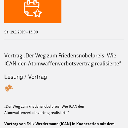
40
Jah
Bre
Pro
sind
gen
-
Sa, 19.1.2019 - 13:00
Stil
statt
Exp
Vortrag „Der Weg zum Friedensnobelpreis: Wie
ICAN den Atomwaffenverbotsvertrag realisierte“
Lesung / Vortrag
„Der Weg zum Friedensnobelpreis: Wie ICAN den
Atomwaffenverbotsvertrag realisierte“
Vortrag von Felix Werdermann (ICAN) in Kooperation mit dem