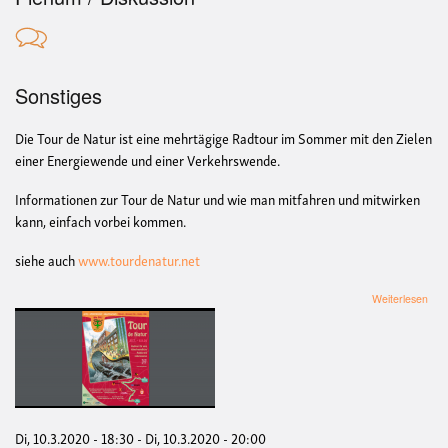
Sonstiges
Die Tour de Natur ist eine mehrtägige Radtour im Sommer mit den Zielen
einer Energiewende und einer Verkehrswende.
Informationen zur Tour de Natur und wie man mitfahren und mitwirken
kann, einfach vorbei kommen.
siehe auch
www.tourdenatur.net
übe
Weiterlesen
Tou
de
Nat
-
Vort
für
Info
und
Di, 10.3.2020 - 18:30
-
Di, 10.3.2020 - 20:00