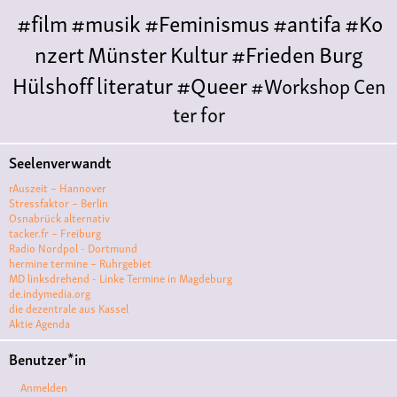
#film
#musik
#Feminismus
#antifa
#Ko
nzert
Münster
Kultur
#Frieden
Burg
Hülshoff
literatur
#Queer
#Workshop
Cen
ter for
Literature
Polyamorie
Polytreff
#live
Konzert
Seelenverwandt
Polyamorietreff
Ethische Nicht-
rAuszeit – Hannover
Monogamie
CNM
#jazz
#vortrag
antifa
femin
Stressfaktor – Berlin
Osnabrück alternativ
ismus
kunst
antisemitismus
Musik
#cubakult
tacker.fr – Freiburg
Radio Nordpol - Dortmund
ur
DFG-
hermine termine – Ruhrgebiet
VK
queer
#Demo
#Theater
Friedenskooperati
MD linksdrehend - Linke Termine in Magdeburg
de.indymedia.org
ve
#film #kino #filmwerkstatt
die dezentrale aus Kassel
Aktie Agenda
#filmclub
#Münster
#BLACKBOX
punk
#kino
Benutzer*in
#menschenrechte
#film #kino #kultur
Anmelden
#muenster