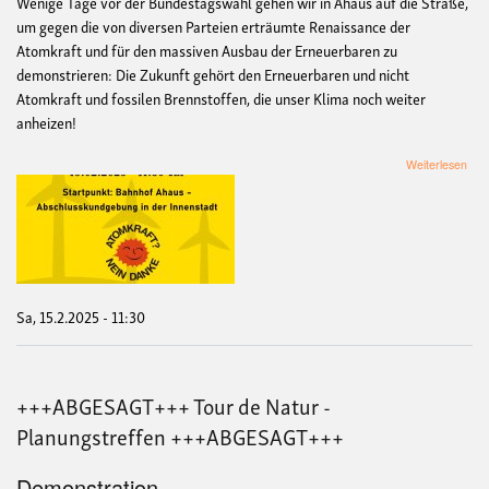
Wenige Tage vor der Bundestagswahl gehen wir in Ahaus auf die Straße,
um gegen die von diversen Parteien erträumte Renaissance der
Atomkraft und für den massiven Ausbau der Erneuerbaren zu
demonstrieren: Die Zukunft gehört den Erneuerbaren und nicht
Atomkraft und fossilen Brennstoffen, die unser Klima noch weiter
anheizen!
übe
Weiterlesen
Anti
Ato
und
Klim
De
in
Aha
Sa, 15.2.2025 - 11:30
+++ABGESAGT+++ Tour de Natur -
Planungstreffen +++ABGESAGT+++
Demonstration