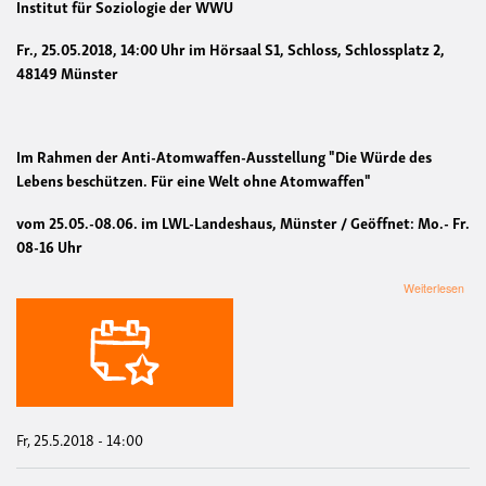
Institut für Soziologie der WWU
Fr., 25.05.2018, 14:00 Uhr im Hörsaal S1, Schloss, Schlossplatz 2,
48149 Münster
Im Rahmen der Anti-Atomwaffen-Ausstellung "Die Würde des
Lebens beschützen. Für eine Welt ohne Atomwaffen"
vom 25.05.-08.06. im LWL-Landeshaus, Münster / Geöffnet: Mo.- Fr.
08-16 Uhr
übe
Weiterlesen
Vort
„De
We
zum
Frie
Wie
ICA
den
Fr, 25.5.2018 - 14:00
Ato
real