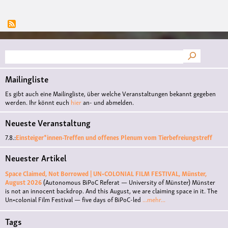
Suche
Mailingliste
Es gibt auch eine Mailingliste, über welche Veranstaltungen bekannt gegeben
werden. Ihr könnt euch
hier
an- und abmelden.
Neueste Veranstaltung
7.8.:
Einsteiger*innen-Treffen und offenes Plenum vom Tierbefreiungstreff
Neuester Artikel
Space Claimed, Not Borrowed | UN•COLONIAL FILM FESTIVAL, Münster,
August 2026
(Autonomous BiPoC Referat — University of Münster)
Münster
is not an innocent backdrop. And this August, we are claiming space in it. The
Un•colonial Film Festival — five days of BiPoC-led
...mehr...
Tags