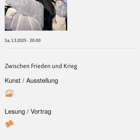
Zwi
Fri
und
Krie
Sa, 1.3.2025 - 20:00
Zwischen Frieden und Krieg
Kunst / Ausstellung
Lesung / Vortrag