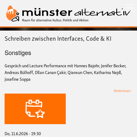
Direkt
zum
Inhalt
Schreiben zwischen Interfaces, Code & KI
Sonstiges
Gespräch und Lecture Performance mit Hannes Bajohr, Jenifer Becker,
Andreas Bülhoff, Dîlan Canan Çakir, Qianxun Chen, Katharina Nejdl,
Josefine Soppa
übe
Weiterlesen
Sch
zwi
Inte
Cod
&
KI
Do, 11.6.2026 - 19:30