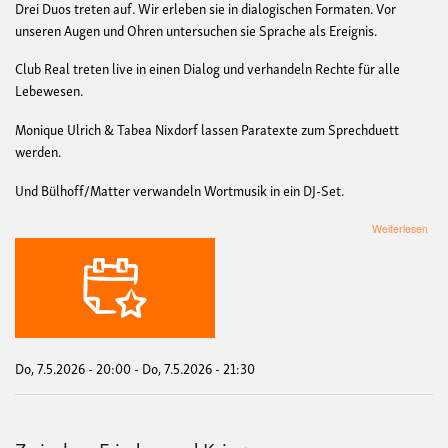
Drei Duos treten auf. Wir erleben sie in dialogischen Formaten. Vor
unseren Augen und Ohren untersuchen sie Sprache als Ereignis.
Club Real treten live in einen Dialog und verhandeln Rechte für alle
Lebewesen.
Monique Ulrich & Tabea Nixdorf lassen Paratexte zum Sprechduett
werden.
Und Bülhoff/Matter verwandeln Wortmusik in ein DJ-Set.
übe
Weiterlesen
Lan
Sou
Matt
Poe
in
Per
Do, 7.5.2026 - 20:00
-
Do, 7.5.2026 - 21:30