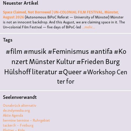
Neuester Artikel
Space Claimed, Not Borrowed | UN•COLONIAL FILM FESTIVAL, Münster,
August 2026
(Autonomous BiPoC Referat — University of Münster)
Münster
is not an innocent backdrop. And this August, we are claiming space in it. The
Un•colonial Film Festival — five days of BiPoC-led
...mehr...
Tags
#film
#musik
#Feminismus
#antifa
#Ko
nzert
Münster
Kultur
#Frieden
Burg
Hülshoff
literatur
#Queer
#Workshop
Cen
ter for
Literature
Polyamorie
Polytreff
#live
Konzert
Seelenverwandt
Polyamorietreff
Ethische Nicht-
Osnabrück alternativ
Monogamie
CNM
#jazz
#vortrag
antifa
femin
de.indymedia.org
Aktie Agenda
ismus
kunst
antisemitismus
Musik
#cubakult
hermine termine – Ruhrgebiet
tacker.fr – Freiburg
ur
DFG-
Plotter – Köln