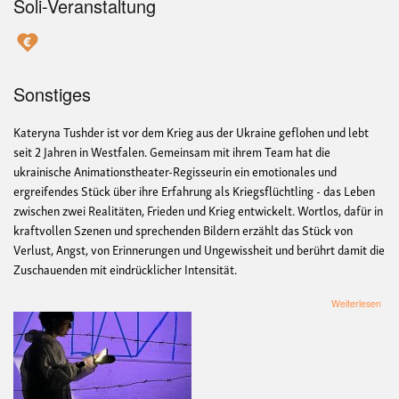
Soli-Veranstaltung
Sonstiges
Kateryna Tushder ist vor dem Krieg aus der Ukraine geflohen und lebt
seit 2 Jahren in Westfalen. Gemeinsam mit ihrem Team hat die
ukrainische Animationstheater-Regisseurin ein emotionales und
ergreifendes Stück über ihre Erfahrung als Kriegsflüchtling - das Leben
zwischen zwei Realitäten, Frieden und Krieg entwickelt. Wortlos, dafür in
kraftvollen Szenen und sprechenden Bildern erzählt das Stück von
Verlust, Angst, von Erinnerungen und Ungewissheit und berührt damit die
Zuschauenden mit eindrücklicher Intensität.
übe
Weiterlesen
Zwi
Fri
und
Krie