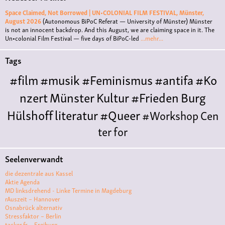
Space Claimed, Not Borrowed | UN•COLONIAL FILM FESTIVAL, Münster,
August 2026
(Autonomous BiPoC Referat — University of Münster)
Münster
is not an innocent backdrop. And this August, we are claiming space in it. The
Un•colonial Film Festival — five days of BiPoC-led
...mehr...
Tags
#film
#musik
#Feminismus
#antifa
#Ko
nzert
Münster
Kultur
#Frieden
Burg
Hülshoff
literatur
#Queer
#Workshop
Cen
ter for
Literature
Polyamorie
Polytreff
#live
Konzert
Seelenverwandt
Polyamorietreff
Ethische Nicht-
die dezentrale aus Kassel
Monogamie
CNM
#jazz
#vortrag
antifa
femin
Aktie Agenda
MD linksdrehend - Linke Termine in Magdeburg
ismus
kunst
antisemitismus
Musik
#cubakult
rAuszeit – Hannover
Osnabrück alternativ
ur
DFG-
Stressfaktor – Berlin
tacker.fr – Freiburg