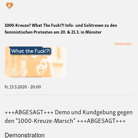
1000-Kreuze? What The Fuck!?! Info- und Solitresen zu den
feministischen Protesten am 20. & 21.3. in Münster
übe
Weiterlesen
100
Kre
Wha
The
Fuck
Info
und
Soli
Fr, 13.3.2020 - 20:00
zu
den
femi
Pro
+++ABGESAGT+++ Demo und Kundgebung gegen
am
20.
den "1000-Kreuze-Marsch" +++ABGESAGT+++
&
21.3
in
Demonstration
Mün