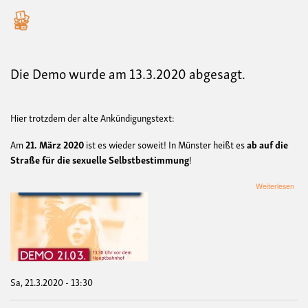
Die Demo wurde am 13.3.2020 abgesagt.
Hier trotzdem der alte Ankündigungstext:
Am
21. März 2020
ist es wieder soweit! In Münster heißt es
ab auf die
Straße für die sexuelle Selbstbestimmung
!
übe
Weiterlesen
+++
De
und
Kun
geg
den
"10
Kre
Sa, 21.3.2020 - 13:30
Mar
+++