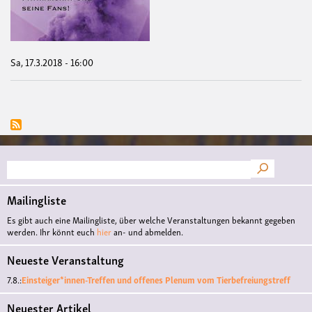
die
Offe
-
Geg
das
Sa, 17.3.2018 - 16:00
Patr
und
sein
Fan
Suche
Mailingliste
Es gibt auch eine Mailingliste, über welche Veranstaltungen bekannt gegeben
werden. Ihr könnt euch
hier
an- und abmelden.
Neueste Veranstaltung
7.8.:
Einsteiger*innen-Treffen und offenes Plenum vom Tierbefreiungstreff
Neuester Artikel