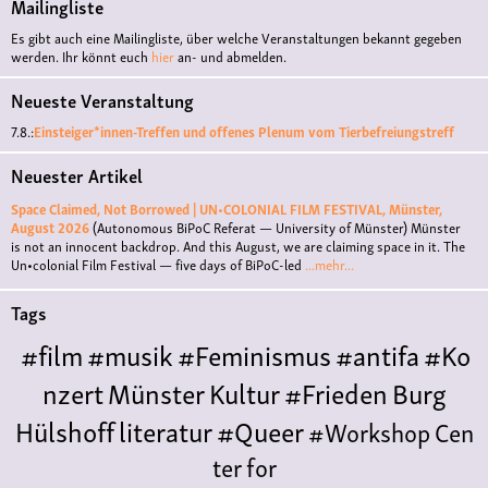
Mailingliste
Es gibt auch eine Mailingliste, über welche Veranstaltungen bekannt gegeben
werden. Ihr könnt euch
hier
an- und abmelden.
Neueste Veranstaltung
7.8.:
Einsteiger*innen-Treffen und offenes Plenum vom Tierbefreiungstreff
Neuester Artikel
Space Claimed, Not Borrowed | UN•COLONIAL FILM FESTIVAL, Münster,
August 2026
(Autonomous BiPoC Referat — University of Münster)
Münster
is not an innocent backdrop. And this August, we are claiming space in it. The
Un•colonial Film Festival — five days of BiPoC-led
...mehr...
Tags
#film
#musik
#Feminismus
#antifa
#Ko
nzert
Münster
Kultur
#Frieden
Burg
Hülshoff
literatur
#Queer
#Workshop
Cen
ter for