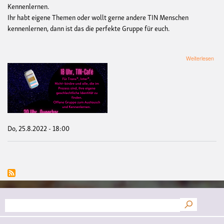
Kennenlernen.
Ihr habt eigene Themen oder wollt gerne andere TIN Menschen
kennenlernen, dann ist das die perfekte Gruppe für euch.
übe
Weiterlesen
TIN
Caf
und
Que
Bar
im
Ra
der
Do, 25.8.2022 - 18:00
Prid
Wee
Suche