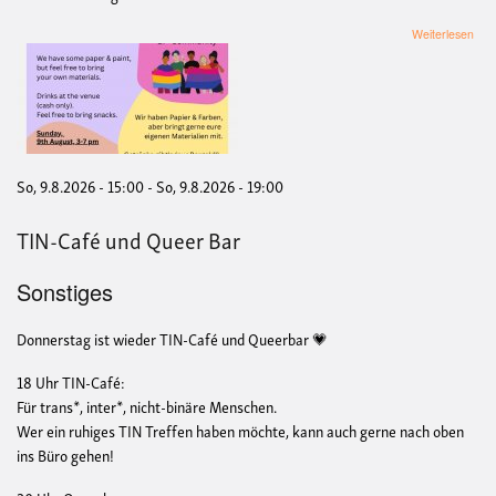
übe
Weiterlesen
Krea
/
Crea
mee
up
for
the
Bi+-
So, 9.8.2026 - 15:00
-
So, 9.8.2026 - 19:00
Com
TIN-Café und Queer Bar
Sonstiges
Donnerstag ist wieder TIN-Café und Queerbar 💗
18 Uhr TIN-Café:
Für trans*, inter*, nicht-binäre Menschen.
Wer ein ruhiges TIN Treffen haben möchte, kann auch gerne nach oben
ins Büro gehen!