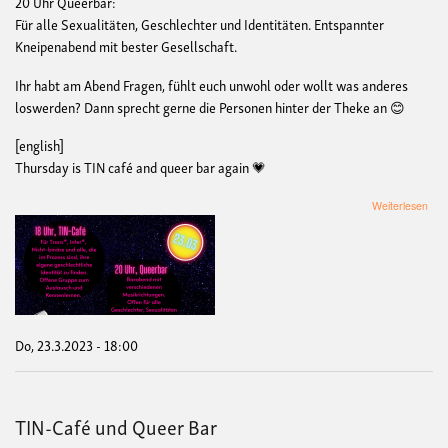
20 Uhr Queerbar:
Für alle Sexualitäten, Geschlechter und Identitäten. Entspannter
Kneipenabend mit bester Gesellschaft.
Ihr habt am Abend Fragen, fühlt euch unwohl oder wollt was anderes
loswerden? Dann sprecht gerne die Personen hinter der Theke an 😊
[english]
Thursday is TIN café and queer bar again 💗
übe
Weiterlesen
TIN
Caf
und
Que
Bar
Do, 23.3.2023 - 18:00
TIN-Café und Queer Bar