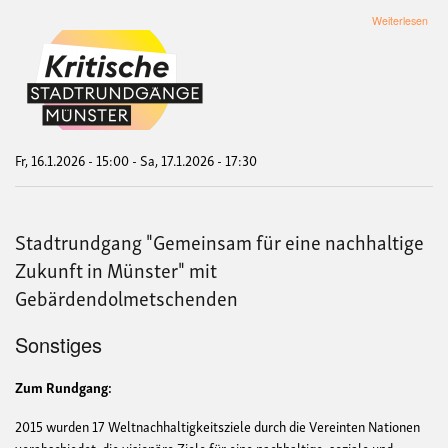
übe
Weiterlesen
Sch
zur
Dur
von
SDG
Sta
für
Kin
Fr, 16.1.2026 - 15:00
-
Sa, 17.1.2026 - 17:30
Stadtrundgang "Gemeinsam für eine nachhaltige
Zukunft in Münster" mit
Gebärdendolmetschenden
Sonstiges
Zum Rundgang:
2015 wurden 17 Weltnachhaltigkeitsziele durch die Vereinten Nationen
verabschiedet, die visionäre Ziele für eine nachhaltige, soziale und