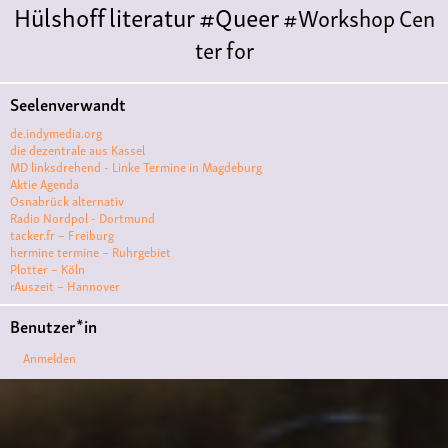
Hülshoff
literatur
#Queer
#Workshop
Cen
ter for
Literature
Polyamorie
Polytreff
#live
Konzert
Seelenverwandt
Polyamorietreff
Ethische Nicht-
de.indymedia.org
Monogamie
CNM
#jazz
#vortrag
antifa
femin
die dezentrale aus Kassel
MD linksdrehend - Linke Termine in Magdeburg
ismus
kunst
antisemitismus
Musik
#cubakult
Aktie Agenda
Osnabrück alternativ
ur
DFG-
Radio Nordpol - Dortmund
VK
queer
#Demo
#Theater
Friedenskooperati
tacker.fr – Freiburg
hermine termine – Ruhrgebiet
ve
#film #kino #filmwerkstatt
Plotter – Köln
rAuszeit – Hannover
#filmclub
#Münster
#BLACKBOX
punk
#kino
Benutzer*in
#menschenrechte
#film #kino #kultur
Anmelden
#muenster
#filmwerkstatttmünster
#vegan
#Ausstellun
g
#solidarität
Lesung
#klima
#diskussion
#an