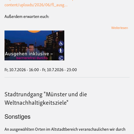
content/uploads/2026/06/fl_ausg…
Außerdem erwarten euch:
übe
Weiterlesen
Aus
inkl
Barr
dur
Haf
und
Hans
Fr, 10.7.2026 - 16:00
-
Fr, 10.7.2026 - 23:00
Stadtrundgang "Münster und die
Weltnachhaltigkeitsziele"
Sonstiges
An ausgewählten Orten im Altstadtbereich veranschaulichen wir durch