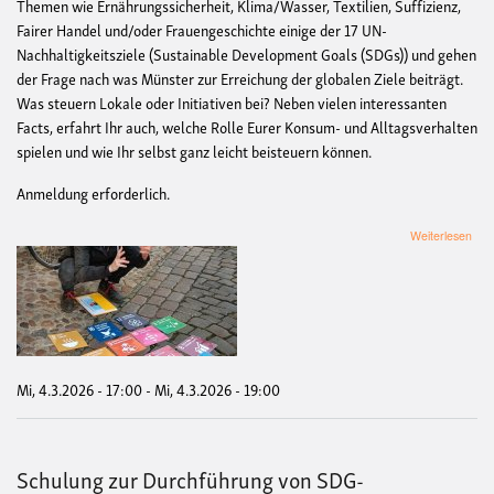
Themen wie Ernährungssicherheit, Klima/Wasser, Textilien, Suffizienz,
Fairer Handel und/oder Frauengeschichte einige der 17 UN-
Nachhaltigkeitsziele (Sustainable Development Goals (SDGs)) und gehen
der Frage nach was Münster zur Erreichung der globalen Ziele beiträgt.
Was steuern Lokale oder Initiativen bei? Neben vielen interessanten
Facts, erfahrt Ihr auch, welche Rolle Eurer Konsum- und Alltagsverhalten
spielen und wie Ihr selbst ganz leicht beisteuern können.
Anmeldung erforderlich.
übe
Weiterlesen
Sta
"Mü
und
die
Welt
Mi, 4.3.2026 - 17:00
-
Mi, 4.3.2026 - 19:00
Schulung zur Durchführung von SDG-