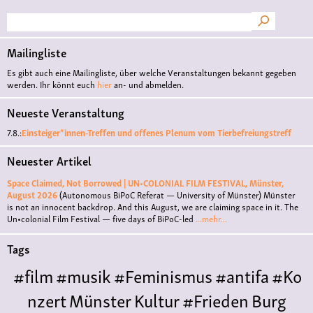
Suche
Mailingliste
Es gibt auch eine Mailingliste, über welche Veranstaltungen bekannt gegeben
werden. Ihr könnt euch
hier
an- und abmelden.
Neueste Veranstaltung
7.8.:
Einsteiger*innen-Treffen und offenes Plenum vom Tierbefreiungstreff
Neuester Artikel
Space Claimed, Not Borrowed | UN•COLONIAL FILM FESTIVAL, Münster,
August 2026
(Autonomous BiPoC Referat — University of Münster)
Münster
is not an innocent backdrop. And this August, we are claiming space in it. The
Un•colonial Film Festival — five days of BiPoC-led
...mehr...
Tags
#film
#musik
#Feminismus
#antifa
#Ko
nzert
Münster
Kultur
#Frieden
Burg