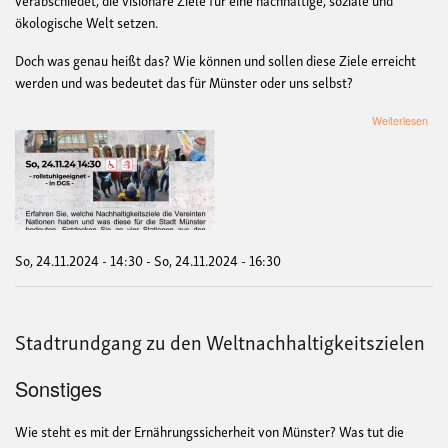
ökologische Welt setzen.
Doch was genau heißt das? Wie können und sollen diese Ziele erreicht
werden und was bedeutet das für Münster oder uns selbst?
übe
Weiterlesen
Sta
"Ge
für
eine
nach
Zuk
in
Mün
So, 24.11.2024 - 14:30
-
So, 24.11.2024 - 16:30
mit
Geb
Stadtrundgang zu den Weltnachhaltigkeitszielen
Sonstiges
Wie steht es mit der Ernährungssicherheit von Münster? Was tut die