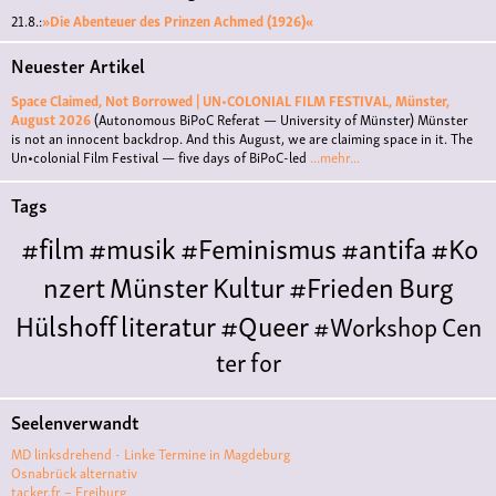
21.8.:
»Die Abenteuer des Prinzen Achmed (1926)«
Neuester Artikel
Space Claimed, Not Borrowed | UN•COLONIAL FILM FESTIVAL, Münster,
August 2026
(Autonomous BiPoC Referat — University of Münster)
Münster
is not an innocent backdrop. And this August, we are claiming space in it. The
Un•colonial Film Festival — five days of BiPoC-led
...mehr...
Tags
#film
#musik
#Feminismus
#antifa
#Ko
nzert
Münster
Kultur
#Frieden
Burg
Hülshoff
literatur
#Queer
#Workshop
Cen
ter for
Literature
Polyamorie
Polytreff
#live
Konzert
Seelenverwandt
Polyamorietreff
Ethische Nicht-
MD linksdrehend - Linke Termine in Magdeburg
Monogamie
CNM
#jazz
#vortrag
antifa
femin
Osnabrück alternativ
tacker.fr – Freiburg