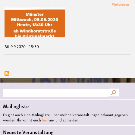
übe
Weiterlesen
Dem
Mor
bren
ALL
Lag
evak
JET
Mi, 9.9.2020 - 18:30
Suche
Mailingliste
Es gibt auch eine Mailingliste, über welche Veranstaltungen bekannt gegeben
werden. Ihr könnt euch
hier
an- und abmelden.
Neueste Veranstaltung