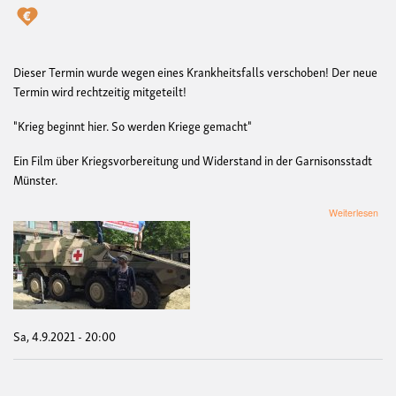
Dieser Termin wurde wegen eines Krankheitsfalls verschoben! Der neue
Termin wird rechtzeitig mitgeteilt!
"Krieg beginnt hier. So werden Kriege gemacht"
Ein Film über Kriegsvorbereitung und Widerstand in der Garnisonsstadt
Münster.
übe
Weiterlesen
Ach
Ter
VE
Fil
und
Disk
"Kri
begi
Sa, 4.9.2021 - 20:00
hier.
So
wer
Kri