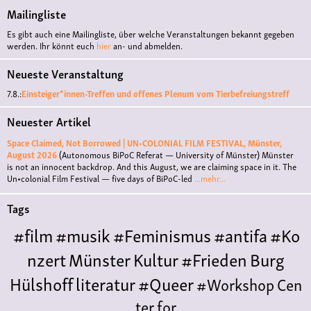
Mailingliste
Es gibt auch eine Mailingliste, über welche Veranstaltungen bekannt gegeben
werden. Ihr könnt euch
hier
an- und abmelden.
Neueste Veranstaltung
7.8.:
Einsteiger*innen-Treffen und offenes Plenum vom Tierbefreiungstreff
Neuester Artikel
Space Claimed, Not Borrowed | UN•COLONIAL FILM FESTIVAL, Münster,
August 2026
(Autonomous BiPoC Referat — University of Münster)
Münster
is not an innocent backdrop. And this August, we are claiming space in it. The
Un•colonial Film Festival — five days of BiPoC-led
...mehr...
Tags
#film
#musik
#Feminismus
#antifa
#Ko
nzert
Münster
Kultur
#Frieden
Burg
Hülshoff
literatur
#Queer
#Workshop
Cen
ter for