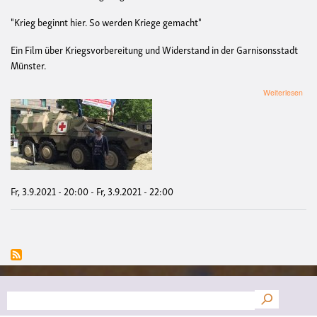
"Krieg beginnt hier. So werden Kriege gemacht"
Ein Film über Kriegsvorbereitung und Widerstand in der Garnisonsstadt
Münster.
übe
Weiterlesen
Ach
Ter
VE
Fil
und
Disk
"Kri
begi
Fr, 3.9.2021 - 20:00
-
Fr, 3.9.2021 - 22:00
hier.
So
wer
Kri
gem
Suche