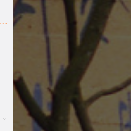
#filmclub
#Münster
#
BLACKBOX
punk
#kino
#menschenrechte
#fil
über
lesen
Klimakneipe
m #kino #kultur
-
Pupquiz
#muenster
"Klimakämpfe
in
#filmwerkstatttmünst
Münster"
er
#vegan
#Ausstellun
g
#solidarität
Lesung
#
klima
#diskussion
#an
tifaschismus
demonstr
ation
Theater
#hoerspi
ellabMS
Digitale
Burg
#Kultur#Literatu
 und
r #Droste
#film