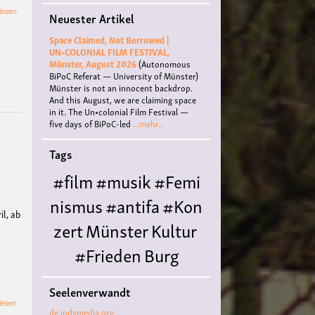
über
lesen
Neuester Artikel
Filmvorführung
&
Space Claimed, Not Borrowed |
Diskussion:
UN•COLONIAL FILM FESTIVAL,
Ohne
Münster, August 2026
(Autonomous
Chefs
BiPoC Referat — University of Münster)
–
Münster is not an innocent backdrop.
Demokratie
And this August, we are claiming space
bei
in it. The Un•colonial Film Festival —
der
five days of BiPoC-led
...mehr...
Arbeit
Tags
#film
#musik
#Femi
nismus
#antifa
#Kon
il, ab
zert
Münster
Kultur
#Frieden
Burg
:
Hülshoff
literatur
#
Seelenverwandt
Queer
#Workshop
Ce
über
lesen
de.indymedia.org
Einsteiger*innen