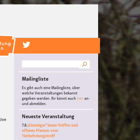
Suche
Mailingliste
Es gibt auch eine Mailingliste, über
welche Veranstaltungen bekannt
gegeben werden. Ihr könnt euch
hier
an-
und abmelden.
Neueste Veranstaltung
tive
7.8.:
Einsteiger*innen-Treffen und
offenes Plenum vom
Tierbefreiungstreff