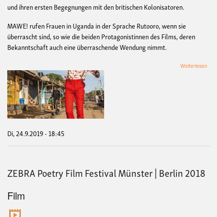
und ihren ersten Begegnungen mit den britischen Kolonisatoren.
MAWE! rufen Frauen in Uganda in der Sprache Rutooro, wenn sie
überrascht sind, so wie die beiden Protagonistinnen des Films, deren
Bekanntschaft auch eine überraschende Wendung nimmt.
übe
Weiterlesen
Bes
of
Afri
Film
Fest
Köln
Afri
Sho
Di, 24.9.2019 - 18:45
–
Osta
ZEBRA Poetry Film Festival Münster | Berlin 2018
Film