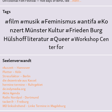
Un•colonial Film Festival — five days of BiPoC-led
...mehr...
Tags
#film
#musik
#Feminismus
#antifa
#Ko
nzert
Münster
Kultur
#Frieden
Burg
Hülshoff
literatur
#Queer
#Workshop
Cen
ter for
Literature
Polyamorie
Polytreff
#live
Konzert
Seelenverwandt
Polyamorietreff
Ethische Nicht-
rAuszeit – Hannover
Monogamie
CNM
#jazz
#vortrag
antifa
femin
Plotter – Köln
Stressfaktor – Berlin
ismus
kunst
antisemitismus
Musik
#cubakult
die dezentrale aus Kassel
hermine termine – Ruhrgebiet
ur
DFG-
de.indymedia.org
VK
queer
#Demo
#Theater
Friedenskooperati
Aktie Agenda
Radio Nordpol - Dortmund
ve
#film #kino #filmwerkstatt
tacker.fr – Freiburg
MD linksdrehend - Linke Termine in Magdeburg
#filmclub
#Münster
#BLACKBOX
punk
#kino