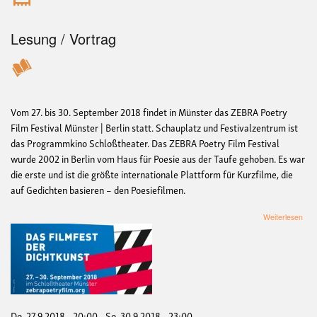
Lesung / Vortrag
Vom 27. bis 30. September 2018 findet in Münster das ZEBRA Poetry
Film Festival Münster | Berlin statt. Schauplatz und Festivalzentrum ist
das Programmkino Schloßtheater. Das ZEBRA Poetry Film Festival
wurde 2002 in Berlin vom Haus für Poesie aus der Taufe gehoben. Es war
die erste und ist die größte internationale Plattform für Kurzfilme, die
auf Gedichten basieren – den Poesiefilmen.
übe
Weiterlesen
ZE
Poe
Film
Fest
Mün
|
Berl
201
Do, 27.9.2018 - 20:00
-
So, 30.9.2018 - 23:00