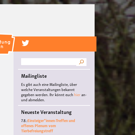
Suche
Mailingliste
Es gibt auch eine Mailingliste, über
welche Veranstaltungen bekannt
gegeben werden. Ihr könnt euch
hier
an-
und abmelden.
Neueste Veranstaltung
7.8.:
Einsteiger*innen-Treffen und
offenes Plenum vom
Tierbefreiungstreff