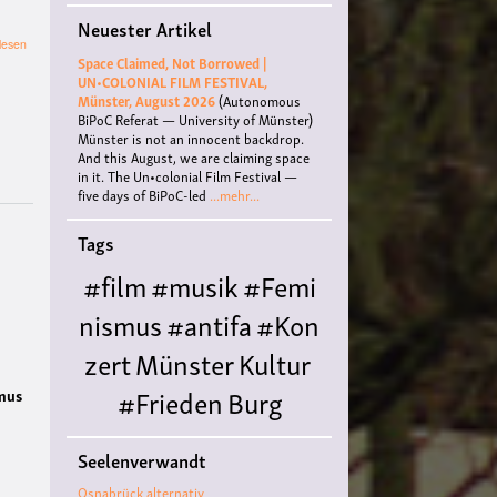
Neuester Artikel
über
lesen
Space Claimed, Not Borrowed |
Antirassismus
UN•COLONIAL FILM FESTIVAL,
als
Münster, August 2026
(Autonomous
Weltanschauung
BiPoC Referat — University of Münster)
–
Münster is not an innocent backdrop.
eine
And this August, we are claiming space
Kritik.
in it. The Un•colonial Film Festival —
Vortrag
five days of BiPoC-led
...mehr...
von
Ingo
Elbe
Tags
#film
#musik
#Femi
nismus
#antifa
#Kon
zert
Münster
Kultur
#Frieden
Burg
smus
Hülshoff
literatur
#
Seelenverwandt
Queer
#Workshop
Ce
Osnabrück alternativ