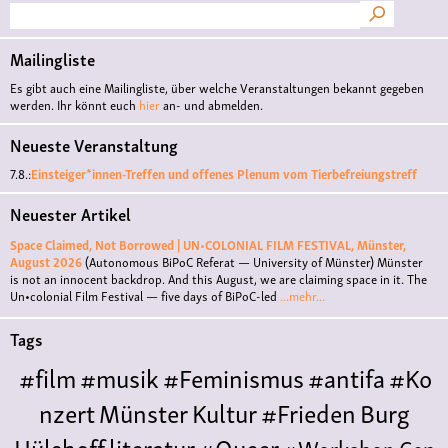
Suche
Mailingliste
Es gibt auch eine Mailingliste, über welche Veranstaltungen bekannt gegeben
werden. Ihr könnt euch
hier
an- und abmelden.
Neueste Veranstaltung
7.8.:
Einsteiger*innen-Treffen und offenes Plenum vom Tierbefreiungstreff
Neuester Artikel
Space Claimed, Not Borrowed | UN•COLONIAL FILM FESTIVAL, Münster,
August 2026
(Autonomous BiPoC Referat — University of Münster)
Münster
is not an innocent backdrop. And this August, we are claiming space in it. The
Un•colonial Film Festival — five days of BiPoC-led
...mehr...
Tags
#film
#musik
#Feminismus
#antifa
#Ko
nzert
Münster
Kultur
#Frieden
Burg
Hülshoff
literatur
#Queer
#Workshop
Cen