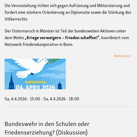
Die Veranstaltung richtet sich gegen Aufrüstung und Militarisierung und
fordert eine stärkere Orientierung an Diplomatie sowie die Stärkung des
Völkerrechts.
Der Ostermarsch in Münster ist Teil der bundesweiten Aktionen unter
dem Motto
„Kriege verweigern – Frieden schaffen!“
, koordiniert vom
Netzwerk Friedenskooperative in Bonn.
übe
Weiterlesen
Ost
Mün
der
DFG
VK
202
„Au
für
Sa, 4.4.2026 - 15:00
-
Sa, 4.4.2026 - 18:00
den
Frie
Bundeswehr in den Schulen oder
Friedenserziehung? (Diskussion)