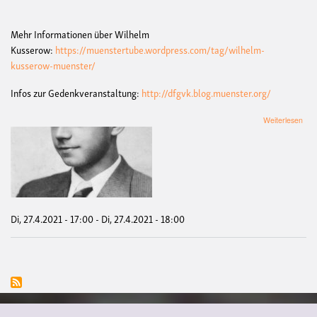
Mehr Informationen über Wilhelm
Kusserow:
https://muenstertube.wordpress.com/tag/wilhelm-
kusserow-muenster/
Infos zur Gedenkveranstaltung:
http://dfgvk.blog.muenster.org/
übe
Weiterlesen
GE
an
KR
Wil
KU
da,
wo
er
Di, 27.4.2021 - 17:00
-
Di, 27.4.2021 - 18:00
dafü
am
27.
mit
25
Jah
ers
wur