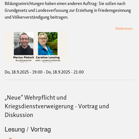
Bildungseinrichtungen haben einen anderen Auftrag: Sie sollen nach
Grundgesetz und Landesverfassung zur Erziehung in Friedensgesinnung
und Völkerverständigung beitragen.
übe
Weiterlesen
Bun
in
den
Sch
ode
Fri
(Dis
Do, 18.9.2025 - 19:00
-
Do, 18.9.2025 - 21:00
„Neue“ Wehrpflicht und
Kriegsdienstverweigerung - Vortrag und
Diskussion
Lesung / Vortrag