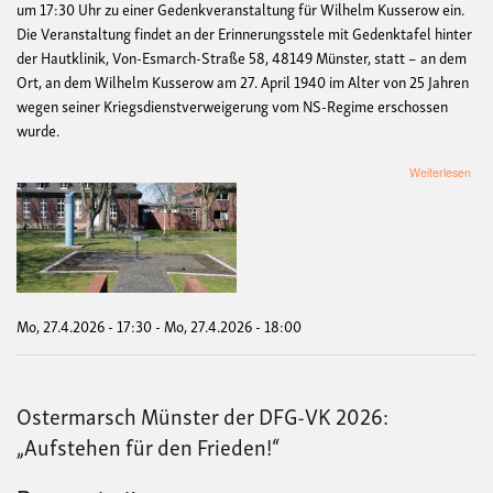
um 17:30 Uhr zu einer Gedenkveranstaltung für Wilhelm Kusserow ein.
Die Veranstaltung findet an der Erinnerungsstele mit Gedenktafel hinter
der Hautklinik, Von-Esmarch-Straße 58, 48149 Münster, statt – an dem
Ort, an dem Wilhelm Kusserow am 27. April 1940 im Alter von 25 Jahren
wegen seiner Kriegsdienstverweigerung vom NS-Regime erschossen
wurde.
übe
Weiterlesen
Ged
an
Wil
Kus
am
27.
Mo, 27.4.2026 - 17:30
-
Mo, 27.4.2026 - 18:00
Ostermarsch Münster der DFG-VK 2026:
„Aufstehen für den Frieden!“