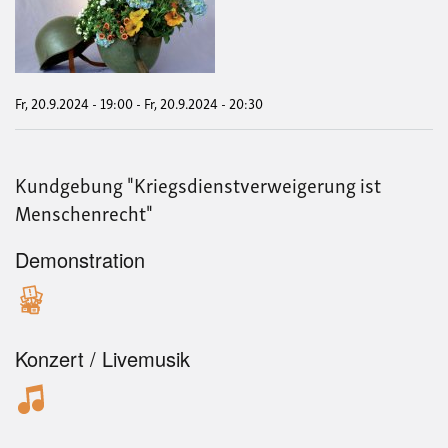
und
Kri
-
Vort
und
Disk
Fr, 20.9.2024 - 19:00
-
Fr, 20.9.2024 - 20:30
Kundgebung "Kriegsdienstverweigerung ist
Menschenrecht"
Demonstration
Konzert / Livemusik