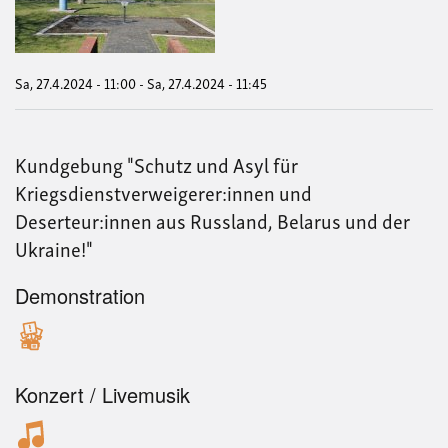
am
27.
Apri
194
in
Sa, 27.4.2024 - 11:00
-
Sa, 27.4.2024 - 11:45
Mün
ers
Krie
Wil
Kundgebung "Schutz und Asyl für
Kus
Kriegsdienstverweigerer:innen und
Deserteur:innen aus Russland, Belarus und der
Ukraine!"
Demonstration
Konzert / Livemusik