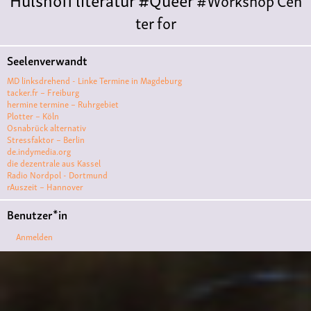
ter for
Literature
Polyamorie
Polytreff
#live
Konzert
Seelenverwandt
Polyamorietreff
Ethische Nicht-
MD linksdrehend - Linke Termine in Magdeburg
Monogamie
CNM
#jazz
#vortrag
antifa
femin
tacker.fr – Freiburg
hermine termine – Ruhrgebiet
ismus
kunst
antisemitismus
Musik
#cubakult
Plotter – Köln
Osnabrück alternativ
ur
DFG-
Stressfaktor – Berlin
VK
queer
#Demo
#Theater
Friedenskooperati
de.indymedia.org
die dezentrale aus Kassel
ve
#film #kino #filmwerkstatt
Radio Nordpol - Dortmund
rAuszeit – Hannover
#filmclub
#Münster
#BLACKBOX
punk
#kino
Benutzer*in
#menschenrechte
#film #kino #kultur
Anmelden
#muenster
#filmwerkstatttmünster
#vegan
#Ausstellun
g
#solidarität
Lesung
#klima
#diskussion
#an
tifaschismus
demonstration
Theater
#hoersp