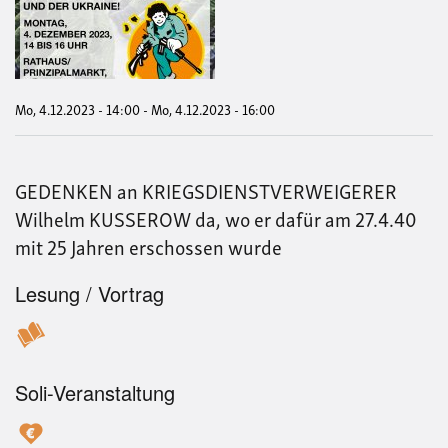
"Sc
und
Asyl
für
Krie
und
Des
Mo, 4.12.2023 - 14:00
-
Mo, 4.12.2023 - 16:00
aus
Rus
Bel
und
GEDENKEN an KRIEGSDIENSTVERWEIGERER
der
Ukra
Wilhelm KUSSEROW da, wo er dafür am 27.4.40
mit 25 Jahren erschossen wurde
Lesung / Vortrag
Soli-Veranstaltung