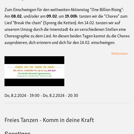
Zum Einschwingen für den weltweiten Aktionstag "One Billion Rising":
Am
08.02.
und/oder am
09.02
. um
19.00h
tanzen wir die "Choreo" zum
Lied "Break the chain" (Spreng die Ketten). Am 14.02. tanzen wir auf
unserem Umzug durch die Innenstadt 4x an verschiedenen Stellen eine
Choreographie zu dem Lied. An diesen beiden Tagen kannst du die Choreo
ausprobieren, dich erinnern und dich für den 14.02. einschwingen.
übe
Weiterlesen
One
Billi
Risi
-
Tan
zum
Lied
"Br
Do, 8.2.2024 - 19:00
-
Do, 8.2.2024 - 20:30
the
chai
Freies Tanzen - Komm in deine Kraft
Sonstiges