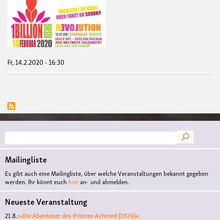
14.0
ON
BIL
RIS
Mün
202
-
Tan
Fr, 14.2.2020 - 16:30
Suche
Mailingliste
Es gibt auch eine Mailingliste, über welche Veranstaltungen bekannt gegeben
werden. Ihr könnt euch
hier
an- und abmelden.
Neueste Veranstaltung
21.8.:
»Die Abenteuer des Prinzen Achmed (1926)«