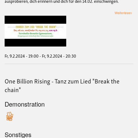
ausprobieren, dich erinnern und dich für den 14.02. einschwingen.
übe
Weiterlesen
One
Billi
Risi
-
Tan
zum
Lied
"Br
Fr, 9.2.2024 - 19:00
-
Fr, 9.2.2024 - 20:30
the
chai
One Billion Rising - Tanz zum Lied "Break the
chain"
Demonstration
Sonstiges