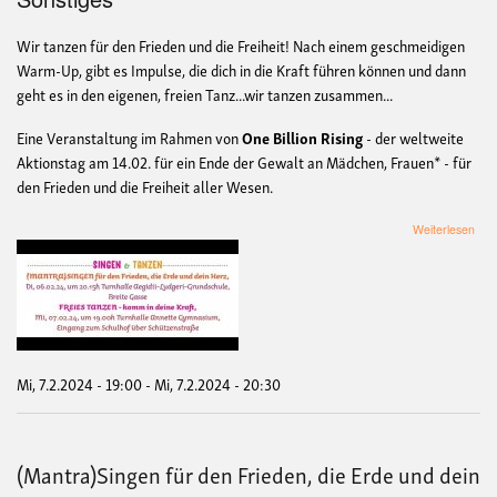
Wir tanzen für den Frieden und die Freiheit!
Nach einem geschmeidigen
Warm-Up, gibt es Impulse, die dich
in die Kraft führen können und dann
geht es in den eigenen,
freien Tanz...wir tanzen zusammen...
Eine Veranstaltung im Rahmen von
One Billion Rising
- der weltweite
Aktionstag am 14.02. für ein Ende der Gewalt an Mädchen, Frauen* - für
den Frieden und die Freiheit aller Wesen.
übe
Weiterlesen
Frei
Tan
-
Ko
in
dei
Kraf
Mi, 7.2.2024 - 19:00
-
Mi, 7.2.2024 - 20:30
(Mantra)Singen für den Frieden, die Erde und dein