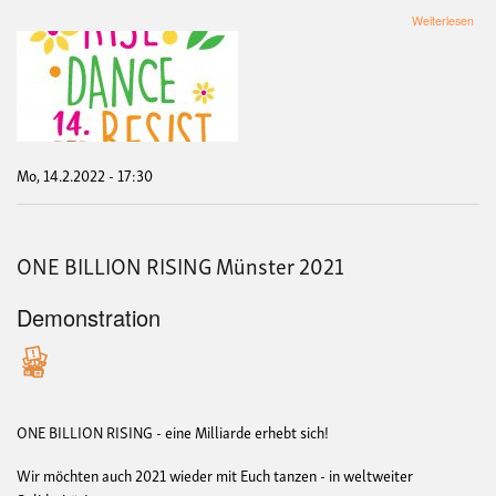
übe
Weiterlesen
Tan
One
Billi
Risi
Mo, 14.2.2022 - 17:30
ONE BILLION RISING Münster 2021
Demonstration
ONE BILLION RISING - eine Milliarde erhebt sich!
Wir möchten auch 2021 wieder mit Euch tanzen - in weltweiter