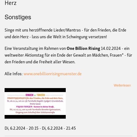
Herz
Sonstiges
Singe mit uns herzöffnende Lieder/Mantras - für den Frieden, die Erde
und dein Herz - lass uns die Welt in Schwingung versetzen!
Eine Veranstaltung im Rahmen von
One Billion Rising
14.02.2024 - ein
weltweiter Aktionstag für ein Ende der Gewalt an Mädchen, Frauen* - für
den Frieden und die Freiheit aller Wesen.
Alle Infos:
www.​onebillionrisingmuenster.​de
übe
Weiterlesen
(Ma
für
den
Frie
die
Erd
und
dein
Di, 6.2.2024 - 20:15
-
Di, 6.2.2024 - 21:45
Her