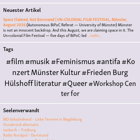
Neuester Artikel
Space Claimed, Not Borrowed | UN•COLONIAL FILM FESTIVAL, Münster,
August 2026
(Autonomous BiPoC Referat — University of Münster)
Münster
is not an innocent backdrop. And this August, we are claiming space in it. The
Un•colonial Film Festival — five days of BiPoC-led
...mehr...
Tags
#film
#musik
#Feminismus
#antifa
#Ko
nzert
Münster
Kultur
#Frieden
Burg
Hülshoff
literatur
#Queer
#Workshop
Cen
ter for
Literature
Polyamorie
Polytreff
#live
Konzert
Seelenverwandt
Polyamorietreff
Ethische Nicht-
MD linksdrehend - Linke Termine in Magdeburg
Monogamie
CNM
#jazz
#vortrag
antifa
femin
Osnabrück alternativ
tacker.fr – Freiburg
ismus
kunst
antisemitismus
Musik
#cubakult
Radio Nordpol - Dortmund