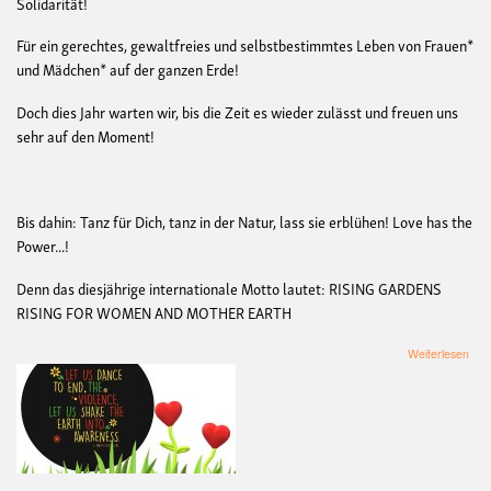
Solidarität!
Für ein gerechtes, gewaltfreies und selbstbestimmtes Leben von Frauen*
und Mädchen* auf der ganzen Erde!
Doch dies Jahr warten wir, bis die Zeit es wieder zulässt und freuen uns
sehr auf den Moment!
Bis dahin: Tanz für Dich, tanz in der Natur, lass sie erblühen! Love has the
Power...!
Denn das diesjährige internationale Motto lautet: RISING GARDENS
RISING FOR WOMEN AND MOTHER EARTH
übe
Weiterlesen
ON
BIL
RIS
Mün
202