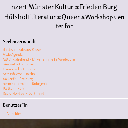
nzert
Münster
Kultur
#Frieden
Burg
Hülshoff
literatur
#Queer
#Workshop
Cen
ter for
Literature
Polyamorie
Polytreff
#live
Konzert
Seelenverwandt
Polyamorietreff
Ethische Nicht-
die dezentrale aus Kassel
Monogamie
CNM
#jazz
#vortrag
antifa
femin
Aktie Agenda
MD linksdrehend - Linke Termine in Magdeburg
ismus
kunst
antisemitismus
Musik
#cubakult
rAuszeit – Hannover
Osnabrück alternativ
ur
DFG-
Stressfaktor – Berlin
VK
queer
#Demo
#Theater
Friedenskooperati
tacker.fr – Freiburg
hermine termine – Ruhrgebiet
ve
#film #kino #filmwerkstatt
Plotter – Köln
Radio Nordpol - Dortmund
#filmclub
#Münster
#BLACKBOX
punk
#kino
Benutzer*in
#menschenrechte
#film #kino #kultur
Anmelden
#muenster
#filmwerkstatttmünster
#vegan
#Ausstellun