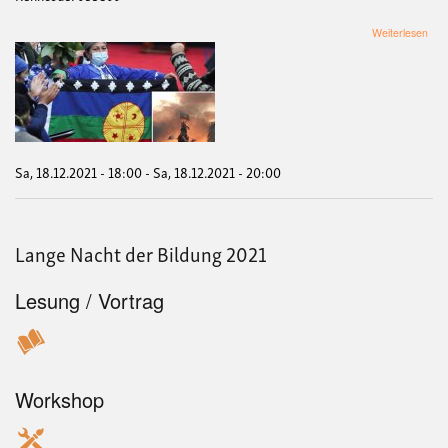
übe
Weiterlesen
Onli
Vera
„Chi
zwi
Fas
und
Dem
Sa, 18.12.2021 - 18:00
-
Sa, 18.12.2021 - 20:00
Lange Nacht der Bildung 2021
Lesung / Vortrag
Workshop