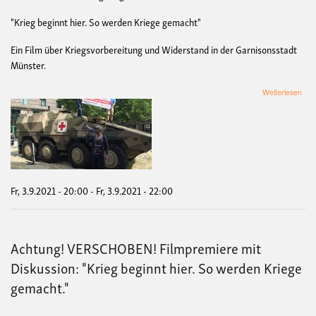
"Krieg beginnt hier. So werden Kriege gemacht"
Ein Film über Kriegsvorbereitung und Widerstand in der Garnisonsstadt
Münster.
übe
Weiterlesen
Ach
Ter
VE
Fil
und
Disk
"Kri
begi
Fr, 3.9.2021 - 20:00
-
Fr, 3.9.2021 - 22:00
hier.
So
wer
Kri
Achtung! VERSCHOBEN! Filmpremiere mit
gem
Diskussion: "Krieg beginnt hier. So werden Kriege
gemacht."