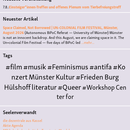
7.8.:
Einsteiger*innen-Treffen und offenes Plenum vom Tierbefreiungstreff
Neuester Artikel
Space Claimed, Not Borrowed | UN•COLONIAL FILM FESTIVAL, Münster,
August 2026
(Autonomous BiPoC Referat — University of Münster)
Münster
is not an innocent backdrop. And this August, we are claiming space in it. The
Un•colonial Film Festival — five days of BiPoC-led
...mehr...
Tags
#film
#musik
#Feminismus
#antifa
#Ko
nzert
Münster
Kultur
#Frieden
Burg
Hülshoff
literatur
#Queer
#Workshop
Cen
ter for
Literature
Polyamorie
Polytreff
#live
Konzert
Seelenverwandt
Polyamorietreff
Ethische Nicht-
die dezentrale aus Kassel
Monogamie
CNM
#jazz
#vortrag
antifa
femin
Aktie Agenda