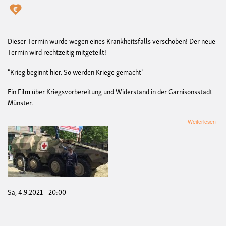
Dieser Termin wurde wegen eines Krankheitsfalls verschoben! Der neue
Termin wird rechtzeitig mitgeteilt!
"Krieg beginnt hier. So werden Kriege gemacht"
Ein Film über Kriegsvorbereitung und Widerstand in der Garnisonsstadt
Münster.
übe
Weiterlesen
Ach
Ter
VE
Fil
und
Disk
"Kri
begi
Sa, 4.9.2021 - 20:00
hier.
So
wer
Kri