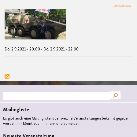
übe
Weiterlesen
Ach
VE
Fil
mit
Disk
"Kri
begi
hier.
Do, 2.9.2021 - 20:00
-
Do, 2.9.2021 - 22:00
So
wer
Kri
gem
Suche
Mailingliste
Es gibt auch eine Mailingliste, über welche Veranstaltungen bekannt gegeben
werden. Ihr könnt euch
hier
an- und abmelden.
Neueste Veranstaltung