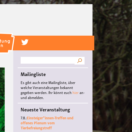
Suche
Mailingliste
Es gibt auch eine Mailingliste, über
welche Veranstaltungen bekannt
gegeben werden. Ihr könnt euch
hier
an-
und abmelden.
Neueste Veranstaltung
7.8.:
Einsteiger*innen-Treffen und
offenes Plenum vom
Tierbefreiungstreff