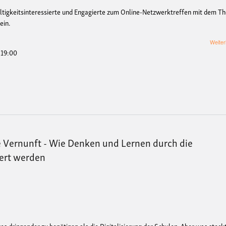
altigkeitsinteressierte und Engagierte zum Online-Netzwerktreffen mit dem 
ein.
Weiter
- 19:00
he Vernunft - Wie Denken und Lernen durch die
dert werden
es dringender zu benötigen als die Digitalisierung der Schulen. Aber was steck