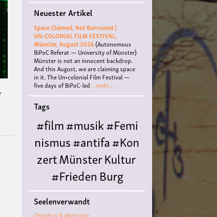
Neuester Artikel
Space Claimed, Not Borrowed |
UN•COLONIAL FILM FESTIVAL,
Münster, August 2026
(Autonomous
BiPoC Referat — University of Münster)
Münster is not an innocent backdrop.
And this August, we are claiming space
in it. The Un•colonial Film Festival —
five days of BiPoC-led
...mehr...
r
Tags
#film
#musik
#Femi
nismus
#antifa
#Kon
zert
Münster
Kultur
#Frieden
Burg
Hülshoff
literatur
#
Seelenverwandt
Queer
#Workshop
Ce
Osnabrück alternativ