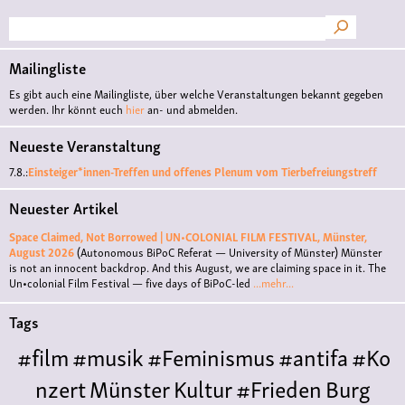
Suche
Mailingliste
Es gibt auch eine Mailingliste, über welche Veranstaltungen bekannt gegeben
werden. Ihr könnt euch
hier
an- und abmelden.
Neueste Veranstaltung
7.8.:
Einsteiger*innen-Treffen und offenes Plenum vom Tierbefreiungstreff
Neuester Artikel
Space Claimed, Not Borrowed | UN•COLONIAL FILM FESTIVAL, Münster,
August 2026
(Autonomous BiPoC Referat — University of Münster)
Münster
is not an innocent backdrop. And this August, we are claiming space in it. The
Un•colonial Film Festival — five days of BiPoC-led
...mehr...
Tags
#film
#musik
#Feminismus
#antifa
#Ko
nzert
Münster
Kultur
#Frieden
Burg