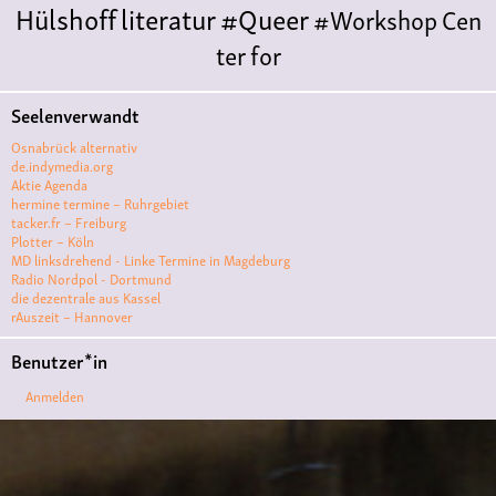
Hülshoff
literatur
#Queer
#Workshop
Cen
ter for
Literature
Polyamorie
Polytreff
#live
Konzert
Seelenverwandt
Polyamorietreff
Ethische Nicht-
Osnabrück alternativ
Monogamie
CNM
#jazz
#vortrag
antifa
femin
de.indymedia.org
Aktie Agenda
ismus
kunst
antisemitismus
Musik
#cubakult
hermine termine – Ruhrgebiet
tacker.fr – Freiburg
ur
DFG-
Plotter – Köln
VK
queer
#Demo
#Theater
Friedenskooperati
MD linksdrehend - Linke Termine in Magdeburg
Radio Nordpol - Dortmund
ve
#film #kino #filmwerkstatt
die dezentrale aus Kassel
rAuszeit – Hannover
#filmclub
#Münster
#BLACKBOX
punk
#kino
Benutzer*in
#menschenrechte
#film #kino #kultur
Anmelden
#muenster
#filmwerkstatttmünster
#vegan
#Ausstellun
g
#solidarität
Lesung
#klima
#diskussion
#an