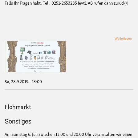
Falls Ihr Fragen habt: Tel.: 0251-2653285 (evtl. AB rufen dann zurück)!
übe
Weiterlesen
Flo
Sam
28.
Wag
ab
13.
Uhr
Sa, 28.9.2019 - 13:00
Flohmarkt
Sonstiges
Am Samstag 6. Juli zwischen 13.00 und 20.00 Uhr veranstalten wir einen