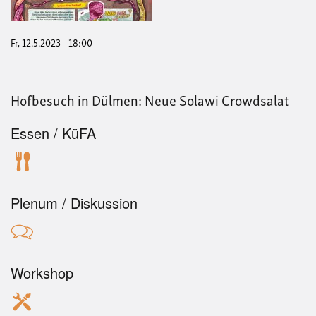
ist
das
Und
was
Fr, 12.5.2023 - 18:00
hält
ihn
ges
Hofbesuch in Dülmen: Neue Solawi Crowdsalat
Essen / KüFA
Plenum / Diskussion
Workshop