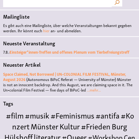
Suche
Mailingliste
Es gibt auch eine Mailingliste, über welche Veranstaltungen bekannt gegeben
werden. Ihr könnt euch
hier
an- und abmelden.
Neueste Veranstaltung
7.8.:
Einsteiger*innen-Treffen und offenes Plenum vom Tierbefreiungstreff
Neuester Artikel
Space Claimed, Not Borrowed | UN•COLONIAL FILM FESTIVAL, Münster,
August 2026
(Autonomous BiPoC Referat — University of Münster)
Münster
is not an innocent backdrop. And this August, we are claiming space in it. The
Un•colonial Film Festival — five days of BiPoC-led
...mehr...
Tags
#film
#musik
#Feminismus
#antifa
#Ko
nzert
Münster
Kultur
#Frieden
Burg
Hülshoff
literatur
#Queer
#Workshop
Cen