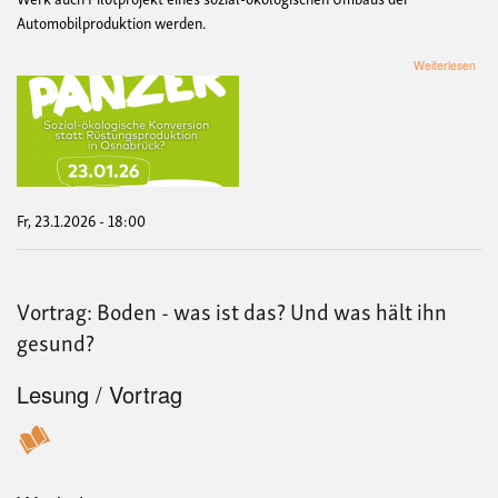
Automobilproduktion werden.
übe
Weiterlesen
Öffi
statt
Pan
Fr, 23.1.2026 - 18:00
Vortrag: Boden - was ist das? Und was hält ihn
gesund?
Lesung / Vortrag