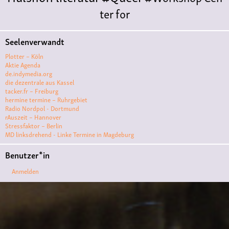
ter for
Literature
Polyamorie
Polytreff
#live
Konzert
Seelenverwandt
Polyamorietreff
Ethische Nicht-
Plotter – Köln
Monogamie
CNM
#jazz
#vortrag
antifa
femin
Aktie Agenda
de.indymedia.org
ismus
kunst
antisemitismus
Musik
#cubakult
die dezentrale aus Kassel
tacker.fr – Freiburg
ur
DFG-
hermine termine – Ruhrgebiet
VK
queer
#Demo
#Theater
Friedenskooperati
Radio Nordpol - Dortmund
rAuszeit – Hannover
ve
#film #kino #filmwerkstatt
Stressfaktor – Berlin
MD linksdrehend - Linke Termine in Magdeburg
#filmclub
#Münster
#BLACKBOX
punk
#kino
Benutzer*in
#menschenrechte
#film #kino #kultur
Anmelden
#muenster
#filmwerkstatttmünster
#vegan
#Ausstellun
g
#solidarität
Lesung
#klima
#diskussion
#an
tifaschismus
demonstration
Theater
#hoersp