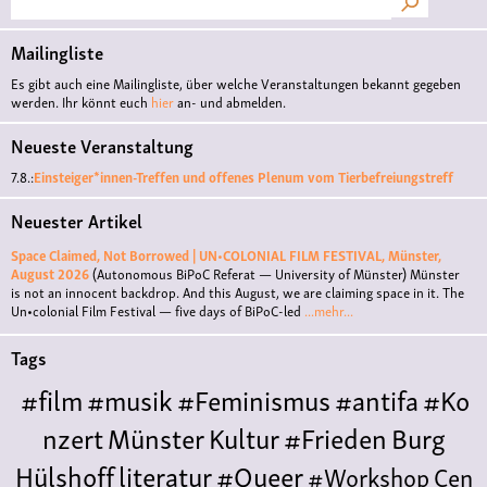
Mailingliste
Es gibt auch eine Mailingliste, über welche Veranstaltungen bekannt gegeben
werden. Ihr könnt euch
hier
an- und abmelden.
Neueste Veranstaltung
7.8.:
Einsteiger*innen-Treffen und offenes Plenum vom Tierbefreiungstreff
Neuester Artikel
Space Claimed, Not Borrowed | UN•COLONIAL FILM FESTIVAL, Münster,
August 2026
(Autonomous BiPoC Referat — University of Münster)
Münster
is not an innocent backdrop. And this August, we are claiming space in it. The
Un•colonial Film Festival — five days of BiPoC-led
...mehr...
Tags
#film
#musik
#Feminismus
#antifa
#Ko
nzert
Münster
Kultur
#Frieden
Burg
Hülshoff
literatur
#Queer
#Workshop
Cen