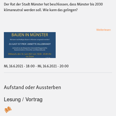
Der Rat der Stadt Münster hat beschlossen, dass Münster bis 2030
klimaneutral werden soll. Wie kann das gelingen?
übe
Weiterlesen
Stad
Lan
Zuku
Krei
Bau
in
Mün
Mi, 16.6.2021 - 18:00
-
Mi, 16.6.2021 - 20:00
Aufstand oder Aussterben
Lesung / Vortrag