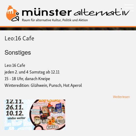
Direkt
zum
Inhalt
Leo:16 Cafe
Sonstiges
Leo:16 Cafe
jeden 2. und 4 Samstag ab 12.11
15 - 18 Uhr, danach Kneipe
Winteredition: Glühwein, Punsch, Hot Aperol
übe
Weiterlesen
Leo
Caf