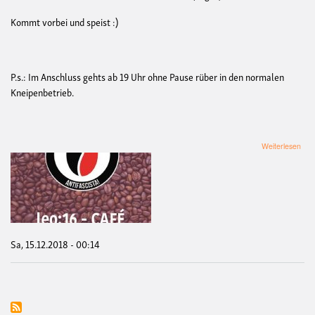
Kommt vorbei und speist :)
P.s.: Im Anschluss gehts ab 19 Uhr ohne Pause rüber in den normalen
Kneipenbetrieb.
übe
Weiterlesen
Leo
Caf
und
Kuc
Sa, 15.12.2018 - 00:14