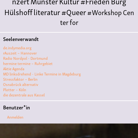
nzert
Münster
Kultur
#Frieden
Burg
Hülshoff
literatur
#Queer
#Workshop
Cen
ter for
Literature
Polyamorie
Polytreff
#live
Konzert
Seelenverwandt
Polyamorietreff
Ethische Nicht-
de.indymedia.org
Monogamie
CNM
#jazz
#vortrag
antifa
femin
rAuszeit – Hannover
Radio Nordpol - Dortmund
ismus
kunst
antisemitismus
Musik
#cubakult
hermine termine – Ruhrgebiet
Aktie Agenda
ur
DFG-
MD linksdrehend - Linke Termine in Magdeburg
VK
queer
#Demo
#Theater
Friedenskooperati
Stressfaktor – Berlin
Osnabrück alternativ
ve
#film #kino #filmwerkstatt
Plotter – Köln
die dezentrale aus Kassel
#filmclub
#Münster
#BLACKBOX
punk
#kino
Benutzer*in
#menschenrechte
#film #kino #kultur
Anmelden
#muenster
#filmwerkstatttmünster
#vegan
#Ausstellun