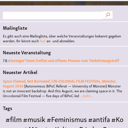
Suche
Mailingliste
Es gibt auch eine Mailingliste, über welche Veranstaltungen bekannt gegeben
werden. Ihr könnt euch
hier
an- und abmelden.
Neueste Veranstaltung
7.8.:
Einsteiger*innen-Treffen und offenes Plenum vom Tierbefreiungstreff
Neuester Artikel
Space Claimed, Not Borrowed | UN•COLONIAL FILM FESTIVAL, Münster,
August 2026
(Autonomous BiPoC Referat — University of Münster)
Münster
is not an innocent backdrop. And this August, we are claiming space in it. The
Un•colonial Film Festival — five days of BiPoC-led
...mehr...
Tags
#film
#musik
#Feminismus
#antifa
#Ko