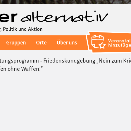
Direkt
zum
Inhalt
Gruppen
Orte
Über uns
stungsprogramm - Friedenskundgebung „Nein zum Kri
fen ohne Waffen!“