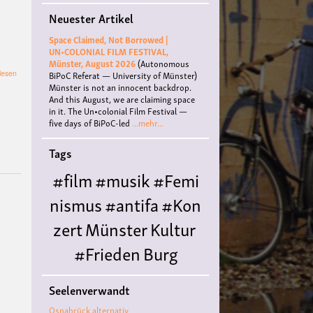
Neuester Artikel
Space Claimed, Not Borrowed |
UN•COLONIAL FILM FESTIVAL,
Münster, August 2026
(Autonomous
über
BiPoC Referat — University of Münster)
lesen
Protest
Münster is not an innocent backdrop.
gegen
And this August, we are claiming space
das
in it. The Un•colonial Film Festival —
100-
five days of BiPoC-led
...mehr...
Mrd.-
Aufrüstungsprogramm
Tags
-
Friedenskundgebung
#film
#musik
#Femi
„Nein
zum
nismus
#antifa
#Kon
Krieg!
Nein
zert
Münster
Kultur
zur
Aufrüstung!
#Frieden
Burg
Frieden
schaffen
Hülshoff
literatur
#
ohne
Waffen!“
Seelenverwandt
Queer
#Workshop
Ce
Osnabrück alternativ