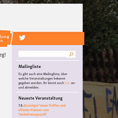
eg!
Suche
Mailingliste
Es gibt auch eine Mailingliste, über
welche Veranstaltungen bekannt
gegeben werden. Ihr könnt euch
hier
an-
und abmelden.
Neueste Veranstaltung
7.8.:
Einsteiger*innen-Treffen und
offenes Plenum vom
Tierbefreiungstreff