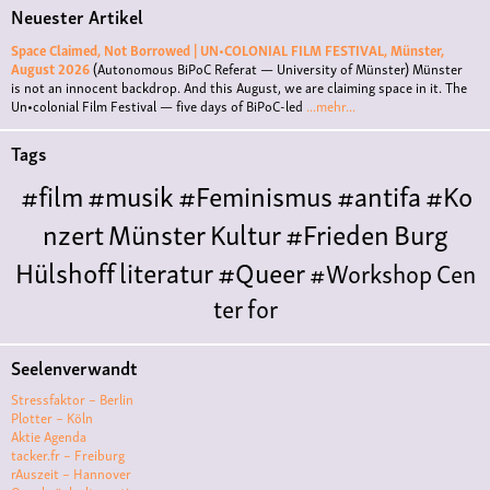
Neuester Artikel
Space Claimed, Not Borrowed | UN•COLONIAL FILM FESTIVAL, Münster,
August 2026
(Autonomous BiPoC Referat — University of Münster)
Münster
is not an innocent backdrop. And this August, we are claiming space in it. The
Un•colonial Film Festival — five days of BiPoC-led
...mehr...
Tags
#film
#musik
#Feminismus
#antifa
#Ko
nzert
Münster
Kultur
#Frieden
Burg
Hülshoff
literatur
#Queer
#Workshop
Cen
ter for
Literature
Polyamorie
Polytreff
#live
Konzert
Seelenverwandt
Polyamorietreff
Ethische Nicht-
Stressfaktor – Berlin
Monogamie
CNM
#jazz
#vortrag
antifa
femin
Plotter – Köln
Aktie Agenda
ismus
kunst
antisemitismus
Musik
#cubakult
tacker.fr – Freiburg
rAuszeit – Hannover
ur
DFG-