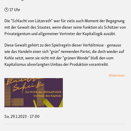
🕚 17 Uhr
Die "Schlacht von Lützerath" war für viele auch Moment der Begegnung
mit der Gewalt des Staates, wenn dieser seine Funktion als Schützer von
Privateigentum und allgemeiner Vertreter der Kapitallogik ausübt.
Diese Gewalt gehört zu den Spielregeln dieser Verhältnisse - genauso
wie das Handeln einer sich "grün" nennenden Partei, die doch wieder auf
Kohle setzt, wenn sie nicht mit der "grünen Wende" bloß den vom
Kapitalismus abverlangten Umbau der Produktion vorantreibt.
übe
Weiterlesen
k-
Pub
Blau
Grü
Sch
Zur
Kriti
der
So, 29.1.2023 - 17:00
(Kli
im
Staa