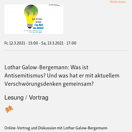
übe
Weiterlesen
Dur
Kris
lern
-
Ein
Wel
neu
den
Fr, 12.3.2021 - 13:00
-
Sa, 13.3.2021 - 17:00
(24.
Eine
Welt
Lan
Lothar Galow-Bergemann: Was ist
Antisemitismus? Und was hat er mit aktuellem
Verschwörungsdenken gemeinsam?
Lesung / Vortrag
Online-Vortrag und Diskussion mit Lothar Galow-Bergemann