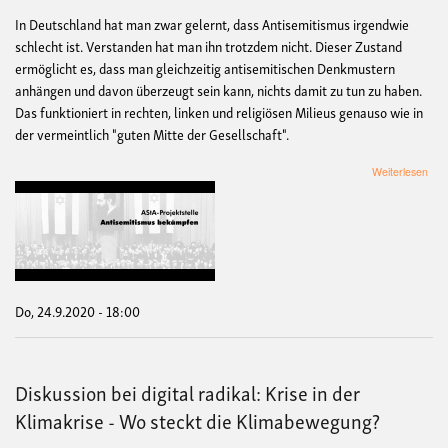
In Deutschland hat man zwar gelernt, dass Antisemitismus irgendwie
schlecht ist. Verstanden hat man ihn trotzdem nicht. Dieser Zustand
ermöglicht es, dass man gleichzeitig antisemitischen Denkmustern
anhängen und davon überzeugt sein kann, nichts damit zu tun zu haben.
Das funktioniert in rechten, linken und religiösen Milieus genauso wie in
der vermeintlich "guten Mitte der Gesellschaft".
übe
Weiterlesen
Lot
Gal
Ber
Wa
ist
Anti
Und
was
Do, 24.9.2020 - 18:00
hat
er
mit
aktu
Diskussion bei digital radikal: Krise in der
Ver
gem
Klimakrise - Wo steckt die Klimabewegung?