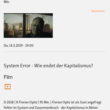
Min.
übe
Weiterlesen
Cris
in
the
Cred
Sys
(OF
+
Mas
Do, 14.2.2019 - 19:00
of
the
Uni
System Error - Wie endet der Kapitalismus?
Film
D 2018 | R Florian Opitz | 95 Min. | Florian Opitz ist als Gast angefragt
Fehler im System und Zusammenbruch - der Kapitalismus in Aktion