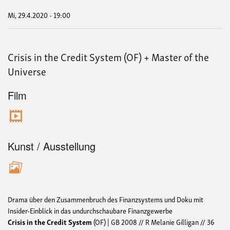
der
Klim
Mi, 29.4.2020 - 19:00
-
Wo
stec
die
Crisis in the Credit System (OF) + Master of the
Kli
Universe
Film
Kunst / Ausstellung
Drama über den Zusammenbruch des Finanzsystems und Doku mit
Insider-Einblick in das undurchschaubare Finanzgewerbe
Crisis in the Credit System
(OF) | GB 2008 // R Melanie Gilligan // 36