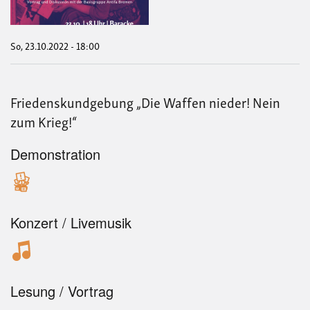
Wa
tun
wir?
Disk
So, 23.10.2022 - 18:00
mit
der
Bas
Anti
Friedenskundgebung „Die Waffen nieder! Nein
Bre
zum Krieg!“
Demonstration
Konzert / Livemusik
Lesung / Vortrag