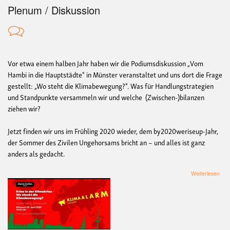
Plenum / Diskussion
Vor etwa einem halben Jahr haben wir die Podiumsdiskussion „Vom
Hambi in die Hauptstädte" in Münster veranstaltet und uns dort die Frage
gestellt: „Wo steht die Klimabewegung?". Was für Handlungstrategien
und Standpunkte versammeln wir und welche (Zwischen-)bilanzen
ziehen wir?
Jetzt finden wir uns im Frühling 2020 wieder, dem by2020weriseup-Jahr,
der Sommer des Zivilen Ungehorsams bricht an – und alles ist ganz
anders als gedacht.
übe
Weiterlesen
Disk
bei
digit
radi
Kris
in