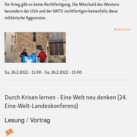
Für Krieg gibt es keine Rechtfertigung. Die Mitschuld des Westens
besonders der USA und der NATO rechtfertigen keinesfalls diese
militärische Aggression.
übe
Weiterlesen
Fri
„Die
Waf
nied
Nei
zum
Krie
Sa, 26.2.2022 - 11:00
-
Sa, 26.2.2022 - 13:00
Durch Krisen lernen - Eine Welt neu denken (24.
Eine-Welt-Landeskonferenz)
Lesung / Vortrag