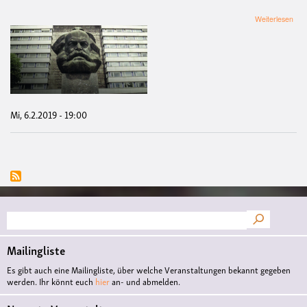
übe
Weiterlesen
Sys
Erro
-
Wie
end
der
Kapi
Mi, 6.2.2019 - 19:00
Suche
Mailingliste
Es gibt auch eine Mailingliste, über welche Veranstaltungen bekannt gegeben
werden. Ihr könnt euch
hier
an- und abmelden.