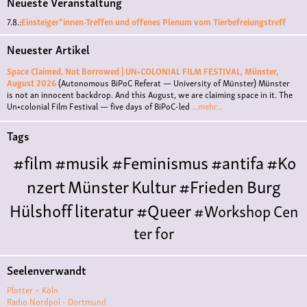
Neueste Veranstaltung
7.8.:
Einsteiger*innen-Treffen und offenes Plenum vom Tierbefreiungstreff
Neuester Artikel
Space Claimed, Not Borrowed | UN•COLONIAL FILM FESTIVAL, Münster,
August 2026
(Autonomous BiPoC Referat — University of Münster)
Münster
is not an innocent backdrop. And this August, we are claiming space in it. The
Un•colonial Film Festival — five days of BiPoC-led
...mehr...
Tags
#film
#musik
#Feminismus
#antifa
#Ko
nzert
Münster
Kultur
#Frieden
Burg
Hülshoff
literatur
#Queer
#Workshop
Cen
ter for
Literature
Polyamorie
Polytreff
#live
Konzert
Seelenverwandt
Polyamorietreff
Ethische Nicht-
Plotter – Köln
Monogamie
CNM
#jazz
#vortrag
antifa
femin
Radio Nordpol - Dortmund